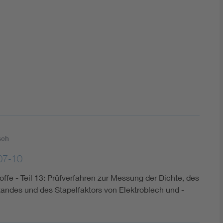
DIN VDE 0100 für sichere Elektroinstallationen
Elektrofachkraft (EFK)
sch
07-10
fe - Teil 13: Prüfverfahren zur Messung der Dichte, des
andes und des Stapelfaktors von Elektroblech und -