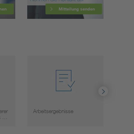
men
Mitteilung senden
beitsergebnisse
Normauslegungen