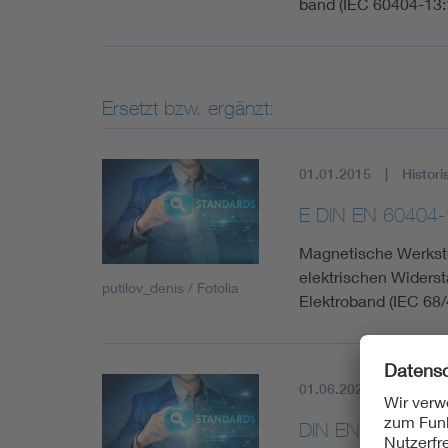
band (IEC 60404-13
Ersetzt bzw. ergänzt:
01.01.2015
Histori
E DIN EN 60404-
Magnetische Werkstof
elektrischen Widerst
putilov_denis / Fotolia
Elektroband (IEC 68
01.06.2020
Aktuell
DIN EN IEC 6040