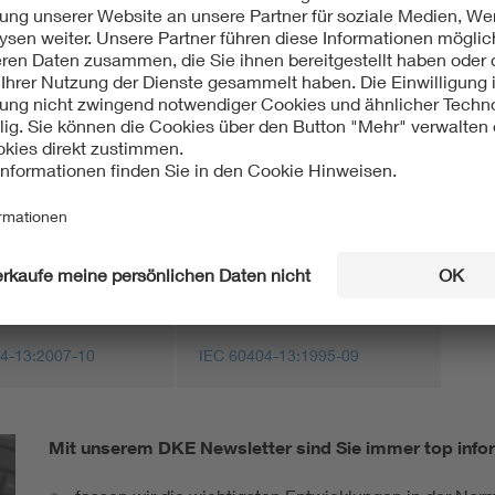
fe - Teil 13: Verfahren der Messung des spezifischen
andes, der Dichte und des Stapelfaktors von
ech (IEC 60404-13:2018); Deutsche Fassung EN IEC
ht:
isch
International
4-13:2007-10
IEC 60404-13:1995-09
Mit unserem DKE Newsletter sind Sie immer top infor