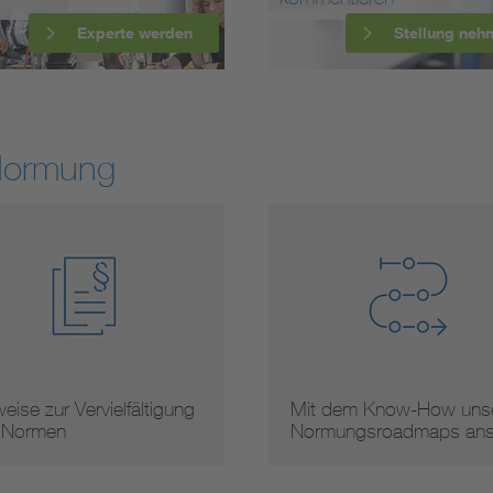
Experte werden
Stellung neh
Normung
ltigung
Mit dem Know-How unserer
Ar
Normungsroadmaps ans …