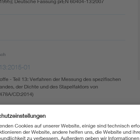
:1995); Deutsche Fassung prEN 60404-13:2007
sch
13:2015-01
fe - Teil 13: Verfahren der Messung des spezifischen
andes, der Dichte und des Stapelfaktors von
/478A/CD:2014)
4-13:2020-06