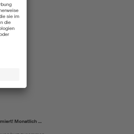
miert!
Monatlich ...