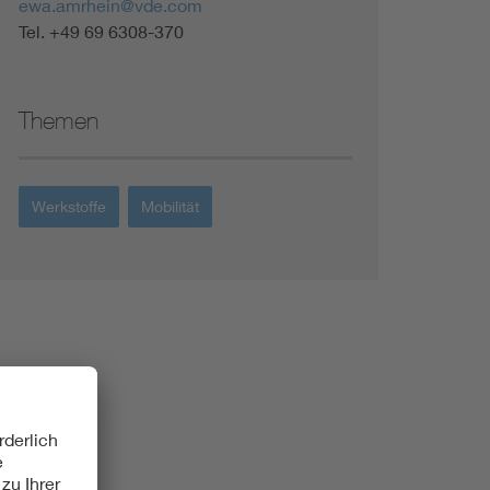
ewa.amrhein@vde.com
Tel. +49 69 6308-370
Themen
Werkstoffe
Mobilität