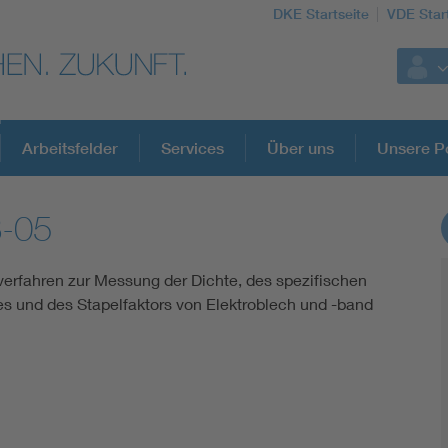
DKE Startseite
VDE Star
Arbeitsfelder
Services
Über uns
Unsere Po
8-05
DKE Fachinformationen im Kontext der No
fverfahren zur Messung der Dichte, des spezifischen
Blitzschutz: DIN EN 62305 in der Übersicht
s und des Stapelfaktors von Elektroblech und -band
Circular Economy für mehr Ressourceneffizienz
Cybersecurity in der Industrieautomatisierung