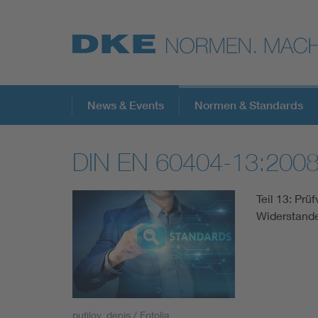
Top-Themen
News & Events
Normen & Standards
DIN EN 60404-13:200
VDE Fokusthemen
Teil 13: Prü
Digital Security
Widerstande
Energy
Health
putilov_denis / Fotolia