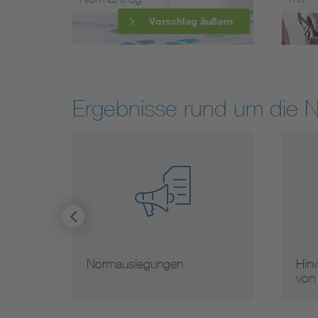
Vorschlag äußern
Ergebnisse rund um die 
ormauslegungen
Hinweise zur Vervielfä
von Normen