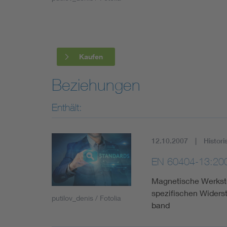
Industry
Living
Kaufen
Mobility
Beziehungen
Smart Cities
Enthält:
12.10.2007
Histori
EN 60404-13:20
Magnetische Werkstof
spezifischen Widerst
putilov_denis / Fotolia
band