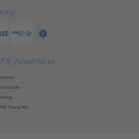
rmung
VDE Arbeitsfelder
Science
Standards
Testing
VDE Young Net