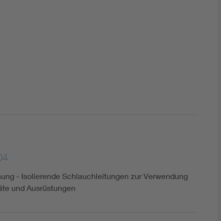
DIN VDE 0100 für sichere Elektroinstallationen
Elektrofachkraft (EFK)
04
nung - Isolierende Schlauchleitungen zur Verwendung
räte und Ausrüstungen