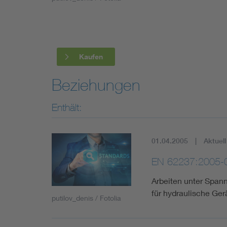
Industry
Living
Kaufen
Mobility
Beziehungen
Smart Cities
Enthält:
01.04.2005
Aktuell
EN 62237:2005-
Arbeiten unter Span
für hydraulische Ge
putilov_denis / Fotolia