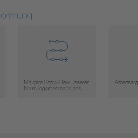
Normung
 dem Know-How unserer
Arbeitsergebnisse
mungsroadmaps ans …