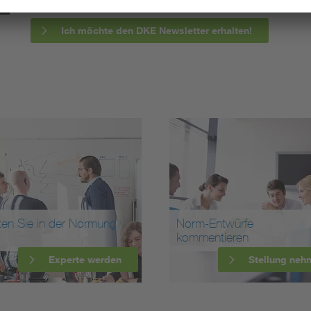
Ich möchte den DKE Newsletter erhalten!
ten Sie in der Normung
Norm-Entwürfe
kommentieren
Experte werden
Stellung neh