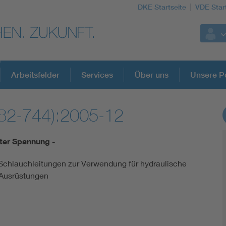
DKE Startseite
VDE Star
Arbeitsfelder
Services
Über uns
Unsere Po
82-744):2005-12
DKE Fachinformationen im Kontext der No
ter Spannung -
Blitzschutz: DIN EN 62305 in der Übersicht
 Schlauchleitungen zur Verwendung für hydraulische
 Ausrüstungen
Circular Economy für mehr Ressourceneffizienz
Cybersecurity in der Industrieautomatisierung