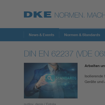
Top-Themen
News & Events
Normen & Standards
DIN EN 62237 (VDE 06
VDE Fokusthemen
Arbeiten un
Digital Security
Isolierende
Geräte und
Energy
Health
putilov_denis / Fotolia