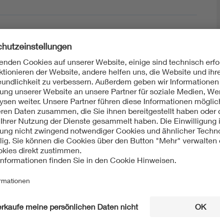
ht:
Europäisch
International
EN 62237:2005-04
IEC 62237:2003-10
Mit unserem DKE Newsletter sind Sie immer top infor
fassen wir die wichtigsten Entwicklungen in der N
berichten wir über aktuelle Arbeitsergebnisse, Publi
informieren wir Sie bereits frühzeitig über zukünftig