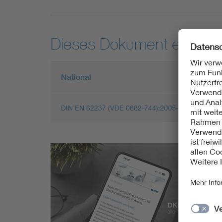
Dieses Dokument entspric
National
DIN EN 62237 (VDE 0682-744):2005-12