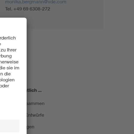
monika.bergmann@vde.com
Tel. +49 69 6308-272
miert!
Monatlich ...
ormung kurz zusammen
kationen und Entwürfe
e Veranstaltungen