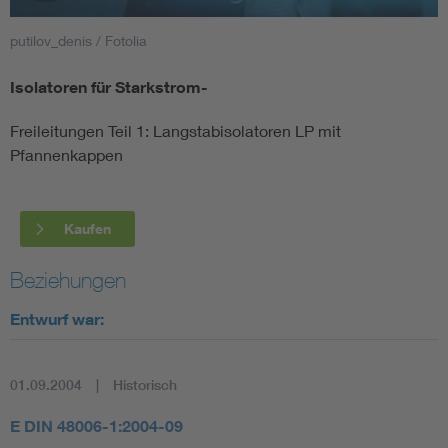
putilov_denis / Fotolia
Smart Cities
Isolatoren für Starkstrom-
DKE Fachinformationen im Kontext der Normung
Freileitungen Teil 1: Langstabisolatoren LP mit
Blitzschutz: DIN EN 62305 in der Übersicht
Funk
Pfannenkappen
Circular Economy für mehr Ressourceneffizienz
Gle
Kaufen
Cybersecurity in der Industrieautomatisierung
Inst
Beziehungen
Entwurf war:
DIN VDE 0100 für sichere Elektroinstallationen
Nied
Elektrofachkraft (EFK)
Not-
01.09.2004
Historisch
E DIN 48006-1:2004-09