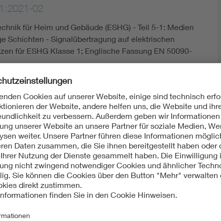
1:2021-02
echnik für Heim und Gebäude (ESHG) - Teil 5-1: Medien
 Schichten - Signalübertragung auf elektrischen
zen für ESHG Klasse 1; Englische Fassung EN 50090-
ht:
Europäisch
EN 50090-5-1:2005-02
Mit unserem DKE Newsletter sind Sie immer top infor