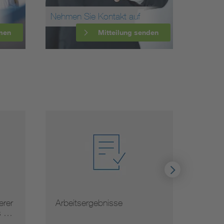
Nehmen Sie Kontakt auf
men
Mitteilung senden
Normauslegungen
Hinwe
von 