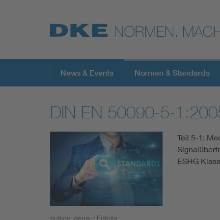
Top-Themen
News & Events
Normen & Standards
DIN EN 50090-5-1:200
VDE Fokusthemen
Teil 5-1: M
Digital Security
Signalübert
ESHG Klass
Energy
Health
putilov_denis / Fotolia