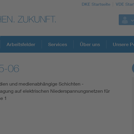
DKE Startseite
VDE Star
Arbeitsfelder
Services
Über uns
Unsere Po
5-06
DKE Fachinformationen im Kontext der No
edien und medienabhängige Schichten -
Blitzschutz: DIN EN 62305 in der Übersicht
ragung auf elektrischen Niederspannungsnetzen für
e 1
Circular Economy für mehr Ressourceneffizienz
Cybersecurity in der Industrieautomatisierung