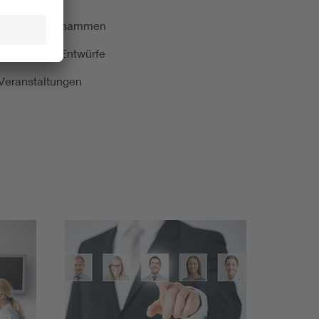
ormung kurz zusammen
kationen und Entwürfe
e Veranstaltungen