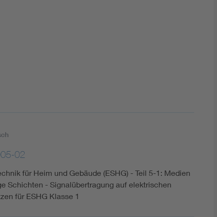
DIN VDE 0100 für sichere Elektroinstallationen
Elektrofachkraft (EFK)
sch
005-02
echnik für Heim und Gebäude (ESHG) - Teil 5-1: Medien
 Schichten - Signalübertragung auf elektrischen
zen für ESHG Klasse 1