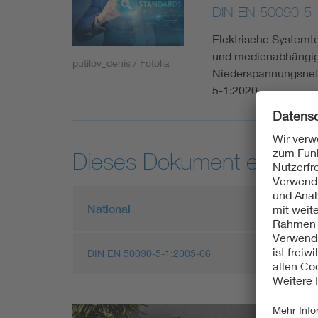
DIN EN 50090-5-
Elektrische Systemt
und medienabhängige
putilov_denis / Fotolia
Niederspannungsnet
5-1:2020
Dieses Dokument entspric
National
DIN EN 50090-5-1:2005-06