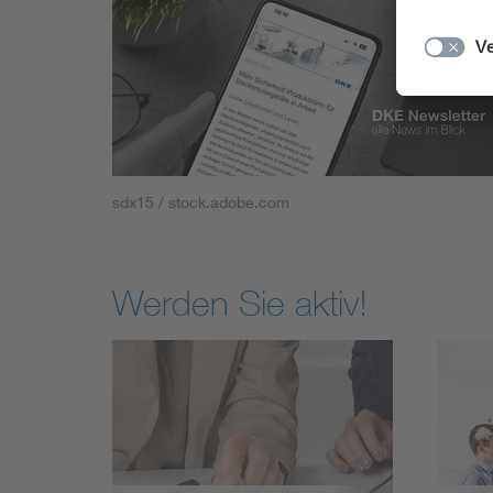
sdx15 / stock.adobe.com
Werden Sie aktiv!