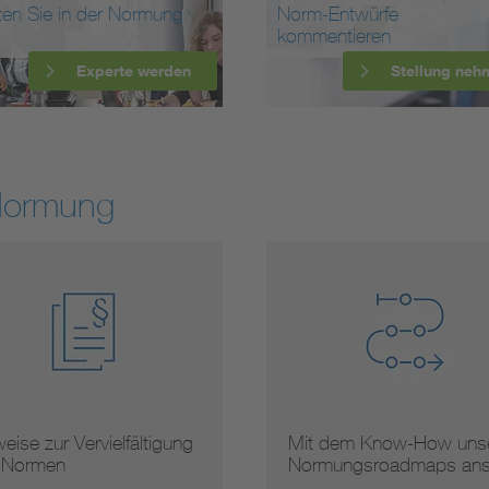
ten Sie in der Normung
Norm-Entwürfe
kommentieren
Experte werden
Stellung neh
Normung
 dem Know-How unserer
Arbeitsergebnisse
mungsroadmaps ans …