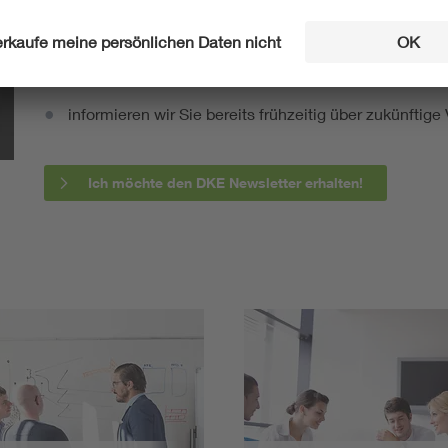
fassen wir die wichtigsten Entwicklungen in der N
berichten wir über aktuelle Arbeitsergebnisse, Publi
informieren wir Sie bereits frühzeitig über zukünftig
Ich möchte den DKE Newsletter erhalten!