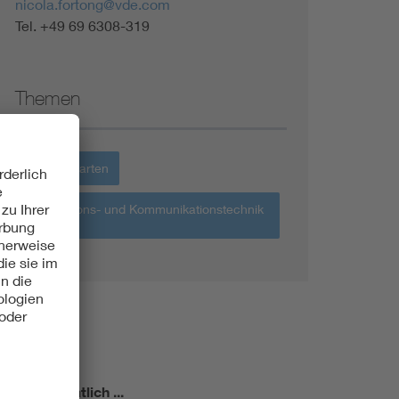
nicola.fortong@vde.com
Tel. +49 69 6308-319
Themen
Haus + Garten
Informations- und Kommunikationstechnik
IKT
miert!
Monatlich ...