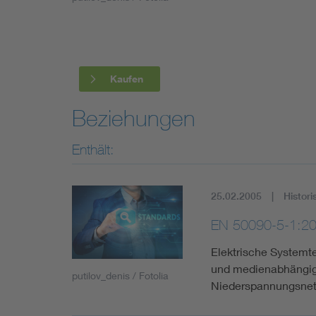
Industry
Living
Kaufen
Mobility
Beziehungen
Smart Cities
Enthält:
25.02.2005
Histori
EN 50090-5-1:2
Elektrische Systemt
und medienabhängige
putilov_denis / Fotolia
Niederspannungsnet