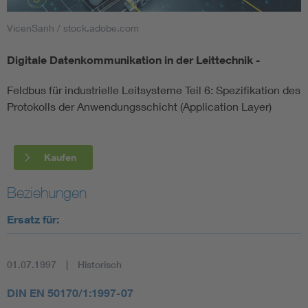
VicenSanh / stock.adobe.com
Smart Cities
Digitale Datenkommunikation in der Leittechnik -
DKE Fachinformationen im Kontext der Normung
Feldbus für industrielle Leitsysteme Teil 6: Spezifikation des
Blitzschutz: DIN EN 62305 in der Übersicht
Funk
Protokolls der Anwendungsschicht (Application Layer)
Circular Economy für mehr Ressourceneffizienz
Gle
Kaufen
Cybersecurity in der Industrieautomatisierung
Inst
Beziehungen
Ersatz für:
DIN VDE 0100 für sichere Elektroinstallationen
Nied
Elektrofachkraft (EFK)
Not-
01.07.1997
Historisch
DIN EN 50170/1:1997-07