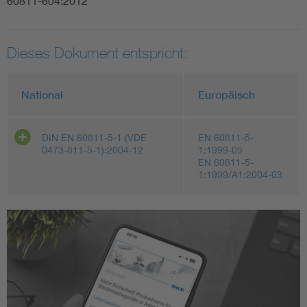
60811-604:2012
Dieses Dokument entspricht:
National
Europäisch
DIN EN 60811-5-1 (VDE
EN 60811-5-
0473-811-5-1):2004-12
1:1999-05
EN 60811-5-
1:1999/A1:2004-03