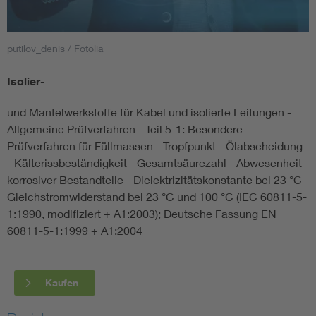
Smart Cities
putilov_denis / Fotolia
DKE Fachinformationen im Kontext der Normung
Isolier-
Blitzschutz: DIN EN 62305 in der Übersicht
Funk
und Mantelwerkstoffe für Kabel und isolierte Leitungen -
Allgemeine Prüfverfahren - Teil 5-1: Besondere
Circular Economy für mehr Ressourceneffizienz
Gle
Prüfverfahren für Füllmassen - Tropfpunkt - Ölabscheidung
- Kälterissbeständigkeit - Gesamtsäurezahl - Abwesenheit
korrosiver Bestandteile - Dielektrizitätskonstante bei 23 °C -
Cybersecurity in der Industrieautomatisierung
Inst
Gleichstromwiderstand bei 23 °C und 100 °C (IEC 60811-5-
1:1990, modifiziert + A1:2003); Deutsche Fassung EN
DIN VDE 0100 für sichere Elektroinstallationen
Nied
60811-5-1:1999 + A1:2004
Elektrofachkraft (EFK)
Not-
Kaufen