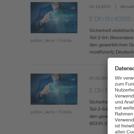
01.12.2015
Aktuell
E DIN EN 60335-
Sicherheit elektris
Teil 2-64: Besonder
putilov_denis / Fotolia
den gewerblichen Ge
modifiziert); Deuts
01.02.2017
Aktuell
E DIN EN 60335-
Sicherheit elektris
Teil 2-64: Besonder
putilov_denis / Fotolia
den gewerblichen G
60335-2-64:2016/Fp