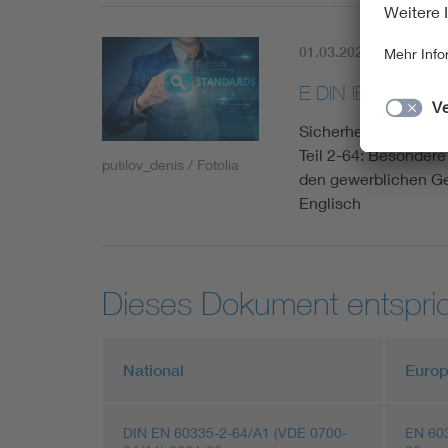
01.03.2022
Aktuell
E DIN IEC 60335
Sicherheit elektris
Teil 2-64: Besonder
putilov_denis / Fotolia
den gewerblichen Ge
Englisch
Dieses Dokument entspric
National
Europ
DIN EN 60335-2-64/A1 (VDE 0700-
EN 60