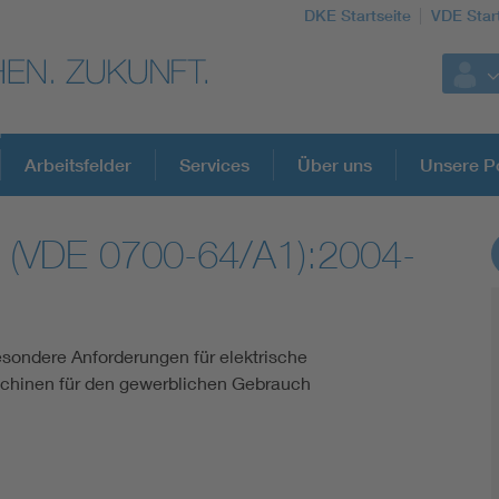
DKE Startseite
VDE Star
Arbeitsfelder
Services
Über uns
Unsere Po
 (VDE 0700-64/A1):2004-
DKE Fachinformationen im Kontext der No
Blitzschutz: DIN EN 62305 in der Übersicht
esondere Anforderungen für elektrische
hinen für den gewerblichen Gebrauch
Circular Economy für mehr Ressourceneffizienz
Cybersecurity in der Industrieautomatisierung