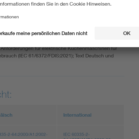
-2-64-100 (VDE 0700-64-100):2022-03
cher Geräte für den Hausgebrauch und ähnliche Zwecke -
e Anforderungen für elektrische Küchenmaschinen für
brauch (IEC 61/6372/FDIS:2021); Text Deutsch und
ht:
äisch
International
335-2-64:2000/A1:2002-
IEC 60335-2-