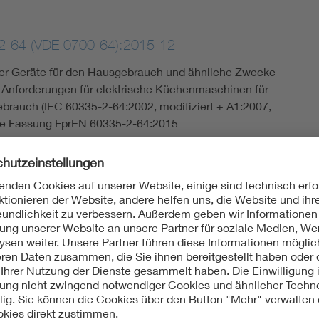
2-64 (VDE 0700-64):2015-12
cher Geräte für den Hausgebrauch und ähnliche Zwecke -
e Anforderungen für elektrische Küchenmaschinen für
brauch (IEC 60335-2-64:2002, modifiziert + A1:2007,
che Fassung FprEN 60335-2-64:2015
2-64/A3 (VDE 0700-64/A4):2017-02
cher Geräte für den Hausgebrauch und ähnliche Zwecke -
e Anforderungen für elektrische Küchenmaschinen für
ebrauch (IEC 61/5126/CDV:2016); Deutsche Fassung EN
rA2:2016