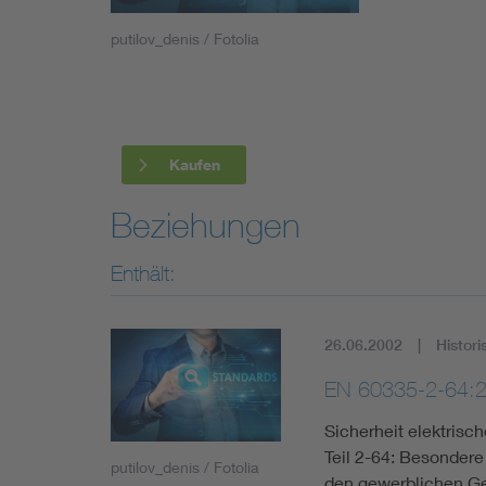
Industry
putilov_denis / Fotolia
Living
Mobility
Kaufen
Smart Cities
Beziehungen
Enthält:
26.06.2002
Histori
EN 60335-2-64:
Sicherheit elektris
Teil 2-64: Besonder
putilov_denis / Fotolia
den gewerblichen G