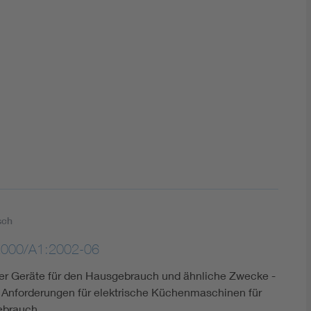
DIN VDE 0100 für sichere Elektroinstallationen
Elektrofachkraft (EFK)
sch
2000/A1:2002-06
cher Geräte für den Hausgebrauch und ähnliche Zwecke -
e Anforderungen für elektrische Küchenmaschinen für
ebrauch