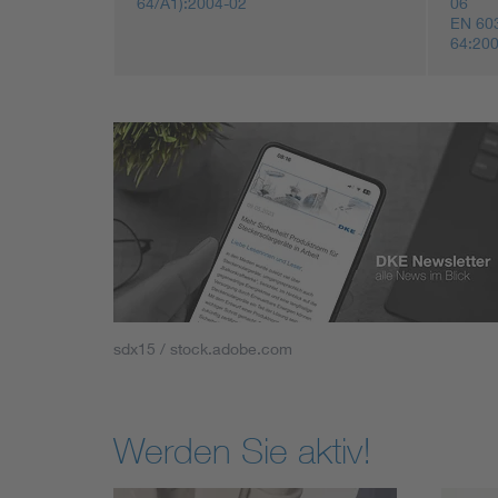
64/A1):2004-02
06
EN 60
64:20
sdx15 / stock.adobe.com
Werden Sie aktiv!