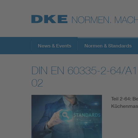
Top-Themen
News & Events
Normen & Standards
DIN EN 60335-2-64/A1
VDE Fokusthemen
02
Digital Security
Teil 2-64: B
Küchenmasc
Energy
Health