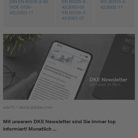
DIN EN 60335-2-42
EN 60335-2-
IEC 60335-2-
(VDE 0700-
42:2003-03
42:2002-11
42):2003-11
EN 60335-2-
42:2001-07
sdx15 / stock.adobe.com
Mit unserem DKE Newsletter sind Sie immer top
informiert!
Monatlich ...