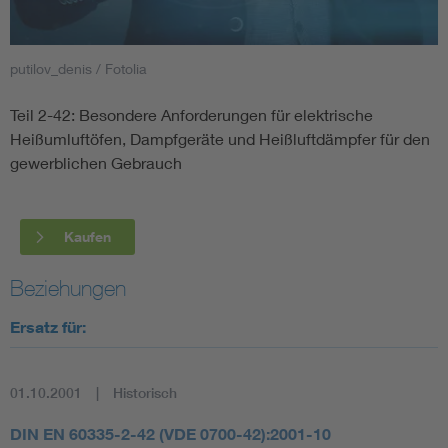
Smart Cities
putilov_denis / Fotolia
DKE Fachinformationen im Kontext der Normung
Teil 2-42: Besondere Anforderungen für elektrische
Heißumluftöfen, Dampfgeräte und Heißluftdämpfer für den
Blitzschutz: DIN EN 62305 in der Übersicht
Funk
gewerblichen Gebrauch
Circular Economy für mehr Ressourceneffizienz
Gle
Kaufen
Cybersecurity in der Industrieautomatisierung
Inst
Beziehungen
DIN VDE 0100 für sichere Elektroinstallationen
Nied
Ersatz für:
Elektrofachkraft (EFK)
Not-
01.10.2001
Historisch
DIN EN 60335-2-42 (VDE 0700-42):2001-10