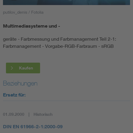
putilov_denis / Fotolia
Smart Cities
Multimediasysteme und -
DKE Fachinformationen im Kontext der Normung
geräte - Farbmessung und Farbmanagement Teil 2-1:
Blitzschutz: DIN EN 62305 in der Übersicht
Funk
Farbmanagement - Vorgabe-RGB-Farbraum - sRGB
Circular Economy für mehr Ressourceneffizienz
Gle
Kaufen
Cybersecurity in der Industrieautomatisierung
Inst
Beziehungen
Ersatz für:
DIN VDE 0100 für sichere Elektroinstallationen
Nied
Elektrofachkraft (EFK)
Not-
01.09.2000
Historisch
DIN EN 61966-2-1:2000-09