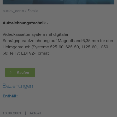
putilov_denis / Fotolia
Smart Cities
Aufzeichnungstechnik -
DKE Fachinformationen im Kontext der Normung
Videokassettensystem mit digitaler
Blitzschutz: DIN EN 62305 in der Übersicht
Funk
Schrägspuraufzeichnung auf Magnetband 6,35 mm für den
Heimgebrauch (Systeme 525-60, 625-50, 1125-60, 1250-
50) Teil 7: EDTV2-Format
Circular Economy für mehr Ressourceneffizienz
Gle
Cybersecurity in der Industrieautomatisierung
Inst
Kaufen
DIN VDE 0100 für sichere Elektroinstallationen
Nied
Beziehungen
Enthält:
Elektrofachkraft (EFK)
Not-
18.06.2001
Aktuell