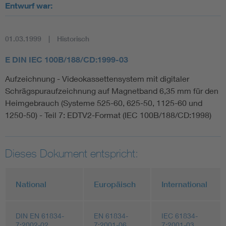
Entwurf war:
01.03.1999
Historisch
E DIN IEC 100B/188/CD:1999-03
Aufzeichnung - Videokassettensystem mit digitaler
Schrägspuraufzeichnung auf Magnetband 6,35 mm für den
Heimgebrauch (Systeme 525-60, 625-50, 1125-60 und
1250-50) - Teil 7: EDTV2-Format (IEC 100B/188/CD:1998)
Dieses Dokument entspricht:
National
Europäisch
International
DIN EN 61834-
EN 61834-
IEC 61834-
7:2002-02
7:2001-06
7:2001-03