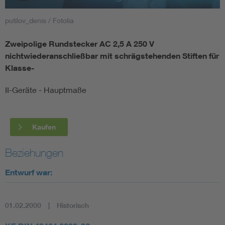
putilov_denis / Fotolia
Smart Cities
Zweipolige Rundstecker AC 2,5 A 250 V
DKE Fachinformationen im Kontext der Normung
nichtwiederanschließbar mit schrägstehenden Stiften für
Klasse-
Blitzschutz: DIN EN 62305 in der Übersicht
Funk
II-Geräte - Hauptmaße
Circular Economy für mehr Ressourceneffizienz
Gle
Kaufen
Cybersecurity in der Industrieautomatisierung
Inst
Beziehungen
DIN VDE 0100 für sichere Elektroinstallationen
Nied
Entwurf war:
Elektrofachkraft (EFK)
Not-
01.02.2000
Historisch