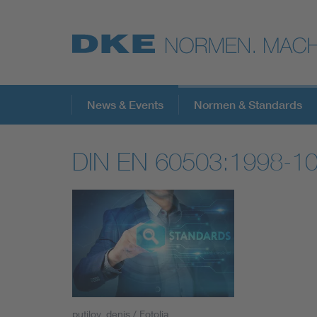
Top-Themen
News & Events
Normen & Standards
DIN EN 60503:1998-1
VDE Fokusthemen
Digital Security
Energy
Health
putilov_denis / Fotolia