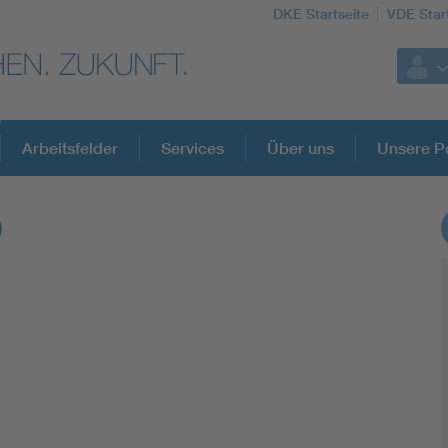
DKE Startseite
VDE Star
Arbeitsfelder
Services
Über uns
Unsere Po
0
DKE Fachinformationen im Kontext der No
Blitzschutz: DIN EN 62305 in der Übersicht
Circular Economy für mehr Ressourceneffizienz
Cybersecurity in der Industrieautomatisierung