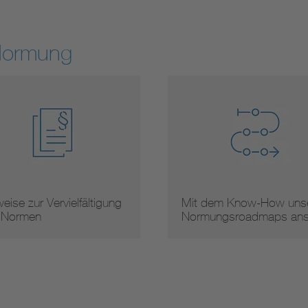
Normung
eise zur Vervielfältigung
Mit dem Know-How unse
 Normen
Normungsroadmaps an