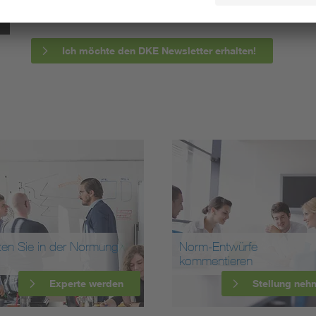
informieren wir Sie bereits frühzeitig über zukünftig
Ich möchte den DKE Newsletter erhalten!
ten Sie in der Normung
Norm-Entwürfe
kommentieren
Experte werden
Stellung neh