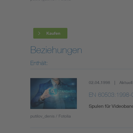
Industry
Living
Kaufen
Mobility
Beziehungen
Smart Cities
Enthält:
02.04.1998
Aktuell
EN 60503:1998-
Spulen für Videoban
putilov_denis / Fotolia