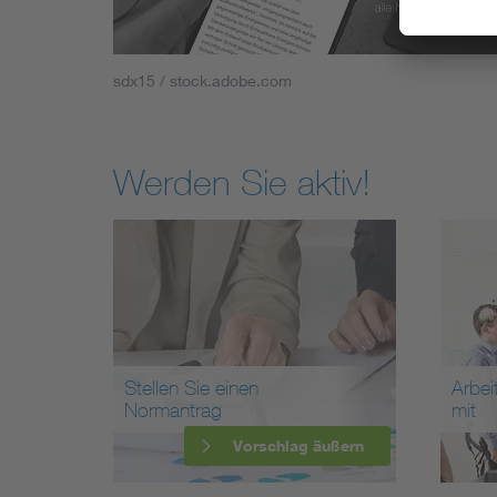
sdx15 / stock.adobe.com
Werden Sie aktiv!
Stellen Sie einen
Arbei
Normantrag
mit
Vorschlag äußern