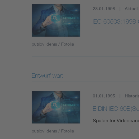
23.01.1998
Aktuell
IEC 60503:1998-
putilov_denis / Fotolia
Entwurf war:
01.01.1995
Histori
E DIN IEC 60B(S
Spulen für Videoban
putilov_denis / Fotolia