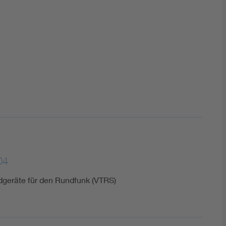
DIN VDE 0100 für sichere Elektroinstallationen
Elektrofachkraft (EFK)
04
dgeräte für den Rundfunk (VTRS)