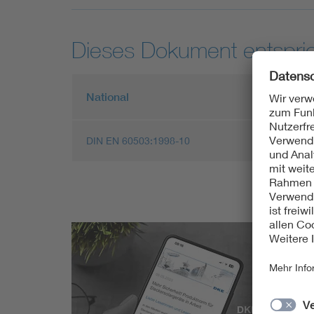
Dieses Dokument entspric
National
Europä
DIN EN 60503:1998-10
EN 605