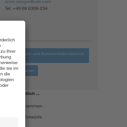
anne.seeger@vde.com
Tel. +49 69 6308-234
Themen
Informations- und Kommunikationstechnik
IKT
Haus + Garten
miert!
Monatlich ...
ormung kurz zusammen
kationen und Entwürfe