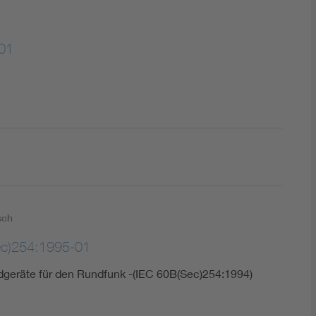
01
sch
ec)254:1995-01
dgeräte für den Rundfunk -(IEC 60B(Sec)254:1994)