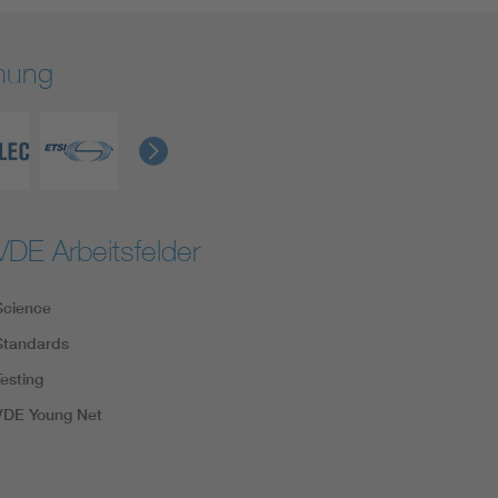
rmung
VDE Arbeitsfelder
Science
Standards
Testing
VDE Young Net