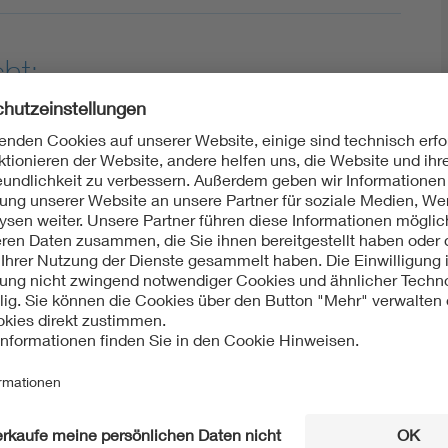
ht:
isch
International
03:1998-04
IEC 60503:1998-01
Mit unserem DKE Newsletter sind Sie immer top infor
fassen wir die wichtigsten Entwicklungen in der N
berichten wir über aktuelle Arbeitsergebnisse, Publi