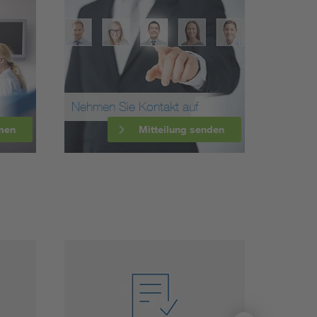
Nehmen Sie Kontakt auf
men
Mitteilung senden