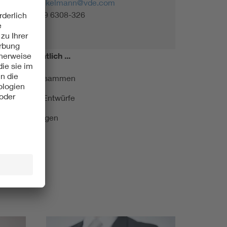
nicole.winkelmann@vde.com
Tel. +49 69 6308-326
miert!
Monatlich ...
ormung kurz zusammen
kationen und Entwürfe
e Veranstaltungen