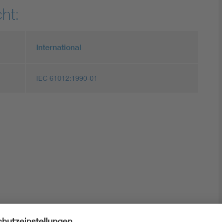
ht:
International
IEC 61012:1990-01