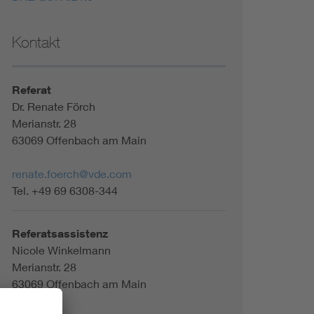
Kontakt
Referat
Dr. Renate Förch
Merianstr. 28
63069 Offenbach am Main
renate.foerch@vde.com
Tel. +49 69 6308-344
Referatsassistenz
Nicole Winkelmann
Merianstr. 28
63069 Offenbach am Main