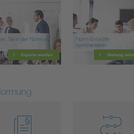
ten Sie in der Normung
Norm-Entwürfe
kommentieren
Experte werden
Stellung neh
Normung