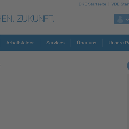
DKE Startseite
VDE Star
Arbeitsfelder
Services
Über uns
Unsere Po
9
DKE Fachinformationen im Kontext der No
Blitzschutz: DIN EN 62305 in der Übersicht
Circular Economy für mehr Ressourceneffizienz
Cybersecurity in der Industrieautomatisierung