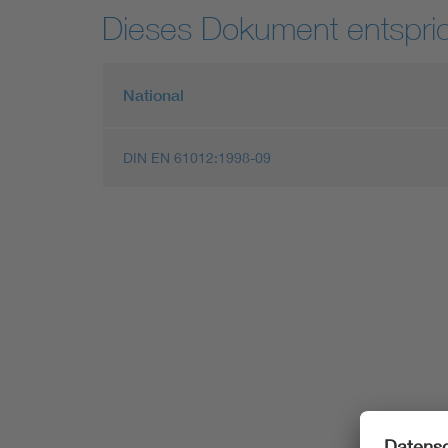
Dieses Dokument entspric
National
DIN EN 61012:1998-09