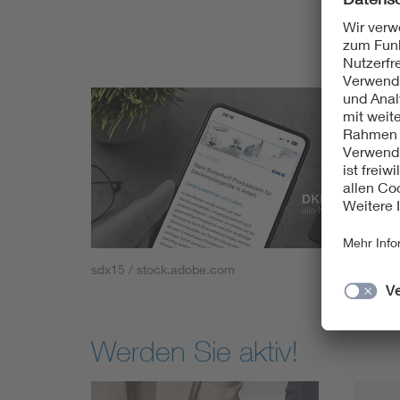
sdx15 / stock.adobe.com
Werden Sie aktiv!