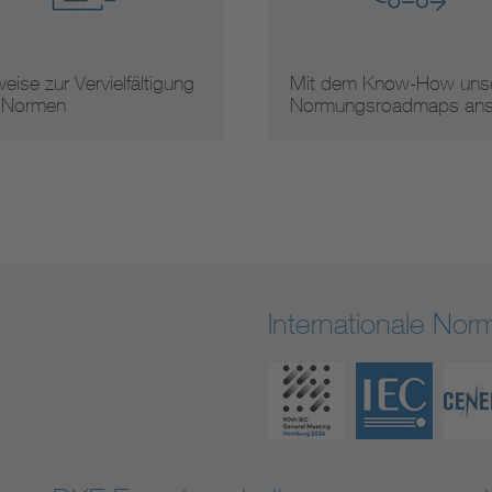
eise zur Vervielfältigung
Mit dem Know-How unse
 Normen
Normungsroadmaps an
Internationale No