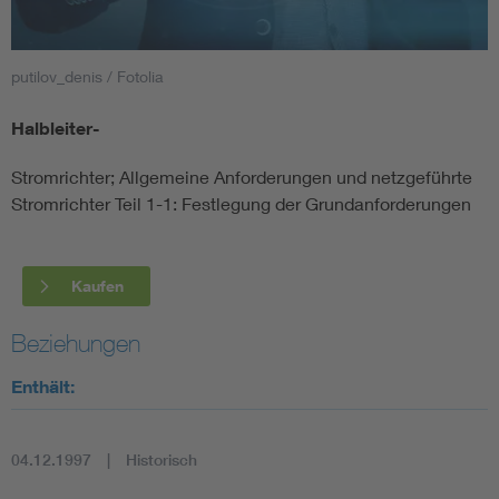
Smart Cities
putilov_denis / Fotolia
DKE Fachinformationen im Kontext der Normung
Halbleiter-
Blitzschutz: DIN EN 62305 in der Übersicht
Funk
Stromrichter; Allgemeine Anforderungen und netzgeführte
Stromrichter Teil 1-1: Festlegung der Grundanforderungen
Circular Economy für mehr Ressourceneffizienz
Gle
Kaufen
Cybersecurity in der Industrieautomatisierung
Inst
Beziehungen
DIN VDE 0100 für sichere Elektroinstallationen
Nied
Enthält:
Elektrofachkraft (EFK)
Not-
04.12.1997
Historisch