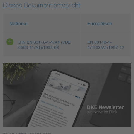
Dieses Dokument entspricht:
National
Europäisch
DIN EN 60146-1-1/A1 (VDE
EN 60146-1-
0558-11/A1):1998-06
1:1993/A1:1997-12
sdx15 / stock.adobe.com