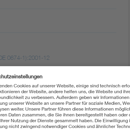
DE 0674-1):2001-12
aum- und Freiluft-Stützisolatoren aus keramischem
 für Systeme mit Nennspannungen über 1 kV (IEC
97 + A2:2000); Deutsche Fassung EN 60168:1994 +
ht: