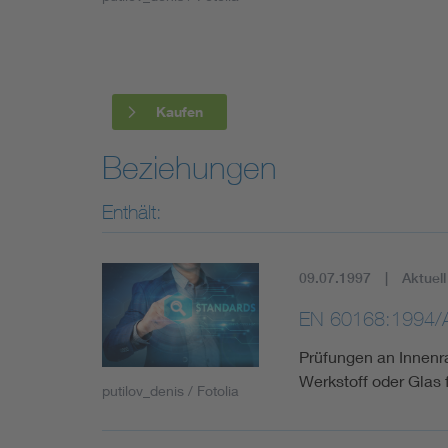
Industry
Living
Kaufen
Mobility
Beziehungen
Smart Cities
Enthält:
09.07.1997
Aktuell
EN 60168:1994/
Prüfungen an Innenr
Werkstoff oder Glas
putilov_denis / Fotolia