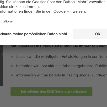
ropäisch
International
 60168:1994/A1:1997-
IEC 60168:1994/AMD1:1997-
06
Mit unserem DKE Newsletter sind Sie immer top infor
fassen wir die wichtigsten Entwicklungen in der N
berichten wir über aktuelle Arbeitsergebnisse, Publi
informieren wir Sie bereits frühzeitig über zukünftig
Ich möchte den DKE Newsletter erhalten!