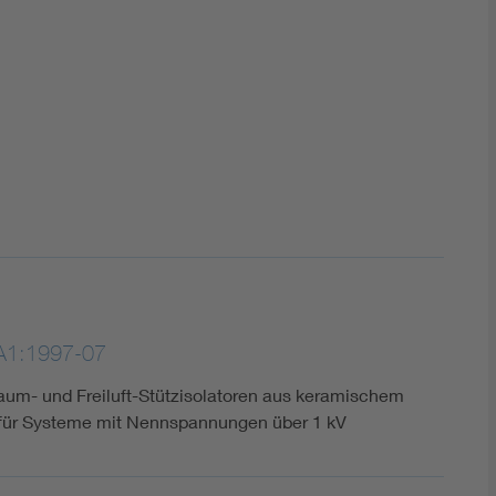
DIN VDE 0100 für sichere Elektroinstallationen
Elektrofachkraft (EFK)
A1:1997-07
aum- und Freiluft-Stützisolatoren aus keramischem
 für Systeme mit Nennspannungen über 1 kV