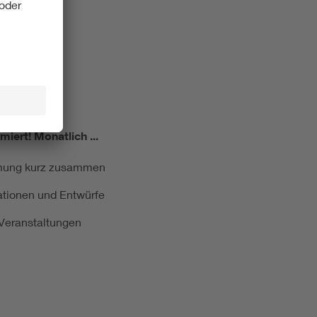
miert!
Monatlich ...
ormung kurz zusammen
kationen und Entwürfe
e Veranstaltungen