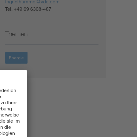
ingrid.hummel@vde.com
Tel. +49 69 6308-487
Themen
Energie