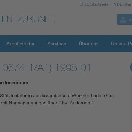
DKE Startseite
VDE Star
Arbeitsfelder
Services
Über uns
Unsere Po
 0674-1/A1):1998-01
DKE Fachinformationen im Kontext der No
an Innenraum-
Blitzschutz: DIN EN 62305 in der Übersicht
t-Stützisolatoren aus keramischem Werkstoff oder Glas
 mit Nennspannungen über 1 kV; Änderung 1
Circular Economy für mehr Ressourceneffizienz
Cybersecurity in der Industrieautomatisierung