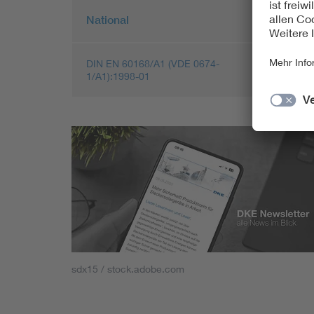
National
Eu
DIN EN 60168/A1 (VDE 0674-
EN
1/A1):1998-01
07
sdx15 / stock.adobe.com