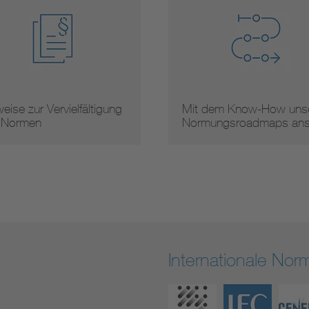
eise zur Vervielfältigung
Mit dem Know-How unse
 Normen
Normungsroadmaps an
Internationale No