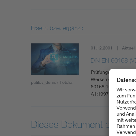
Ersetzt bzw. ergänzt:
01.12.2001
Aktuell
DIN EN 60168 (V
Prüfungen an Innenr
Werkstoff oder Glas
putilov_denis / Fotolia
60168:1994 + A1:19
A1:1997 + A2:2000
Dieses Dokument entspric