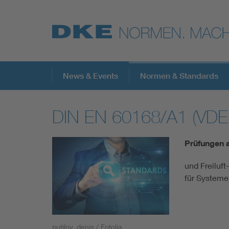
Top-Themen
News & Events
Normen & Standards
DIN EN 60168/A1 (VDE
VDE Fokusthemen
Prüfungen 
Digital Security
und Freiluf
für Systeme
Energy
Health
putilov_denis / Fotolia