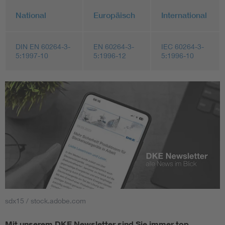
National
Europäisch
International
DIN EN 60264-3-
EN 60264-3-
IEC 60264-3-
5:1997-10
5:1996-12
5:1996-10
sdx15 / stock.adobe.com
Mit unserem DKE Newsletter sind Sie immer top