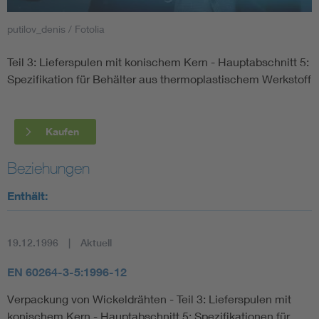
putilov_denis / Fotolia
Smart Cities
Teil 3: Lieferspulen mit konischem Kern - Hauptabschnitt 5:
DKE Fachinformationen im Kontext der Normung
Spezifikation für Behälter aus thermoplastischem Werkstoff
Blitzschutz: DIN EN 62305 in der Übersicht
Funk
Kaufen
Circular Economy für mehr Ressourceneffizienz
Gle
Beziehungen
Cybersecurity in der Industrieautomatisierung
Inst
Enthält:
DIN VDE 0100 für sichere Elektroinstallationen
Nied
19.12.1996
Aktuell
Elektrofachkraft (EFK)
Not-
EN 60264-3-5:1996-12
Verpackung von Wickeldrähten - Teil 3: Lieferspulen mit
konischem Kern - Hauptabschnitt 5: Spezifikationen für