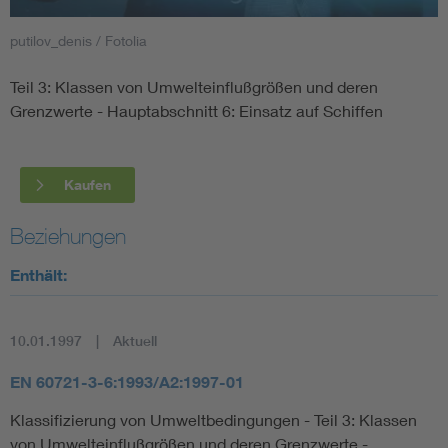
putilov_denis / Fotolia
Smart Cities
Teil 3: Klassen von Umwelteinflußgrößen und deren
DKE Fachinformationen im Kontext der Normung
Grenzwerte - Hauptabschnitt 6: Einsatz auf Schiffen
Blitzschutz: DIN EN 62305 in der Übersicht
Funk
Kaufen
Circular Economy für mehr Ressourceneffizienz
Gle
Beziehungen
Cybersecurity in der Industrieautomatisierung
Inst
Enthält:
DIN VDE 0100 für sichere Elektroinstallationen
Nied
10.01.1997
Aktuell
Elektrofachkraft (EFK)
Not-
EN 60721-3-6:1993/A2:1997-01
Klassifizierung von Umweltbedingungen - Teil 3: Klassen
von Umwelteinflußgrößen und deren Grenzwerte -