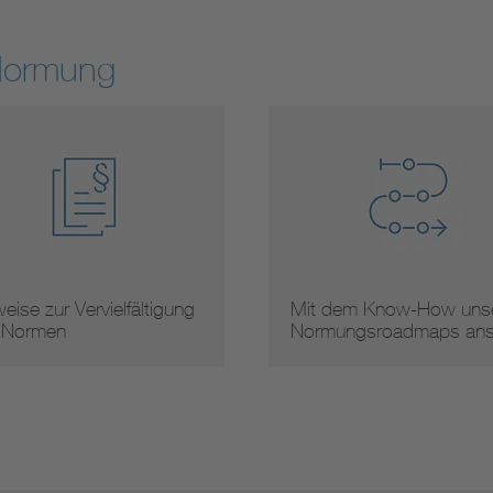
Normung
eise zur Vervielfältigung
Mit dem Know-How unse
 Normen
Normungsroadmaps an