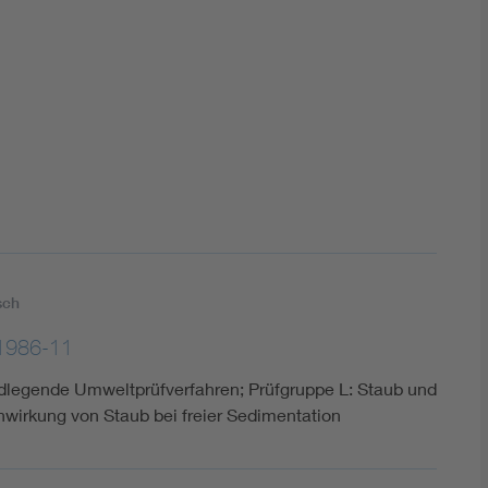
DIN VDE 0100 für sichere Elektroinstallationen
Elektrofachkraft (EFK)
sch
1986-11
ndlegende Umweltprüfverfahren; Prüfgruppe L: Staub und
nwirkung von Staub bei freier Sedimentation