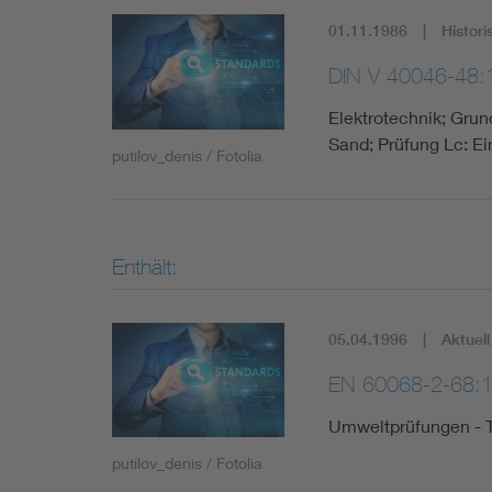
01.11.1986
Histori
DIN V 40046-48:
Elektrotechnik; Gru
Sand; Prüfung Lc: Ei
putilov_denis / Fotolia
Enthält:
05.04.1996
Aktuell
EN 60068-2-68:
Umweltprüfungen - Te
putilov_denis / Fotolia