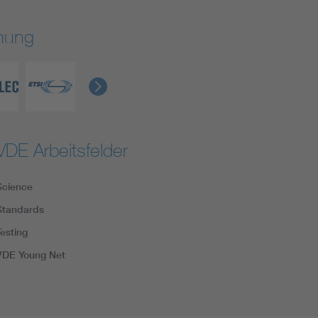
rmung
VDE Arbeitsfelder
Science
Standards
Testing
VDE Young Net