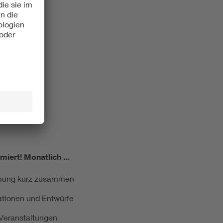
miert!
Monatlich ...
ormung kurz zusammen
kationen und Entwürfe
e Veranstaltungen