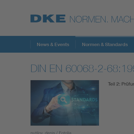
Top-Themen
News & Events
Normen & Standards
DIN EN 60068-2-68:19
VDE Fokusthemen
Teil 2: Prüf
Digital Security
Energy
Health
putilov_denis / Fotolia