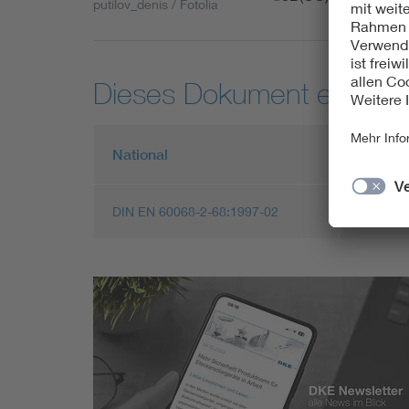
putilov_denis / Fotolia
Dieses Dokument entspric
National
Europä
DIN EN 60068-2-68:1997-02
EN 6006