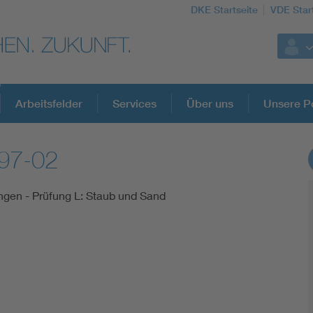
DKE Startseite
VDE Star
Arbeitsfelder
Services
Über uns
Unsere Po
97-02
DKE Fachinformationen im Kontext der No
ungen - Prüfung L: Staub und Sand
Blitzschutz: DIN EN 62305 in der Übersicht
Circular Economy für mehr Ressourceneffizienz
Cybersecurity in der Industrieautomatisierung