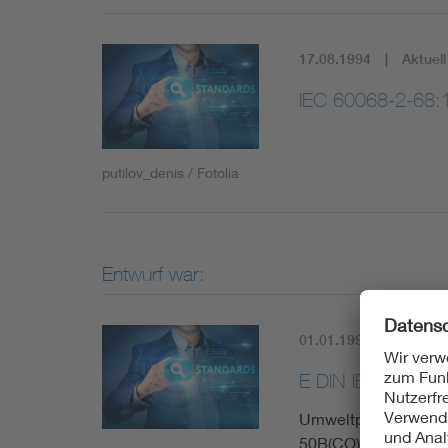
17.08.1994
Aktuell
IEC 60068-2-68:
putilov_denis / Fotolia
Entwurf war:
01.01.1993
Histori
E DIN IEC 50B(C
Umweltprüfungen; Pr
50B(CO)334