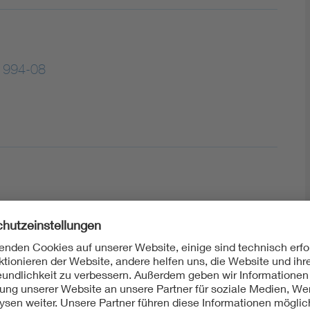
1994-08
sch
O)334:1993-01
üfgruppe L: Staub und Sand; Identisch mit IEC