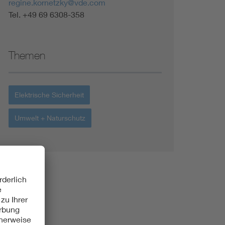
regine.kornetzky@vde.com
Tel. +49 69 6308-358
Themen
Elektrische Sicherheit
Umwelt + Naturschutz