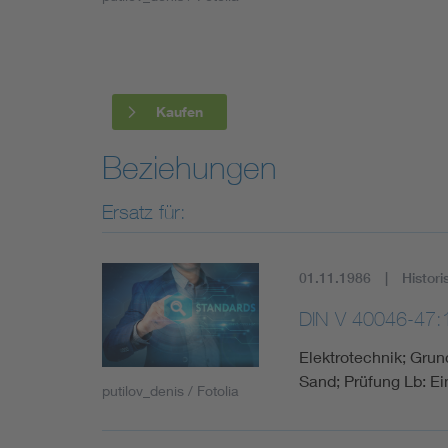
Industry
Living
Kaufen
Mobility
Beziehungen
Smart Cities
Ersatz für:
01.11.1986
Histori
DIN V 40046-47:
Elektrotechnik; Gru
Sand; Prüfung Lb: Ei
putilov_denis / Fotolia