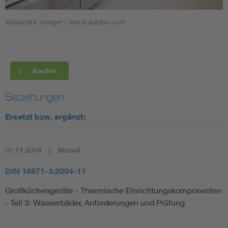
alexandre zveiger / stock.adobe.com
Smart Cities
DKE Fachinformationen im Kontext der Normung
Kaufen
Blitzschutz: DIN EN 62305 in der Übersicht
Funk
Beziehungen
Circular Economy für mehr Ressourceneffizienz
Gle
Ersetzt bzw. ergänzt:
Cybersecurity in der Industrieautomatisierung
Inst
01.11.2004
Aktuell
DIN VDE 0100 für sichere Elektroinstallationen
Nied
DIN 18871-3:2004-11
Großküchengeräte - Thermische Einrichtungskomponenten
Elektrofachkraft (EFK)
Not-
- Teil 3: Wasserbäder, Anforderungen und Prüfung