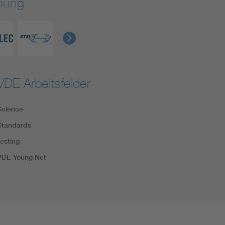
rmung
VDE Arbeitsfelder
Science
Standards
Testing
VDE Young Net