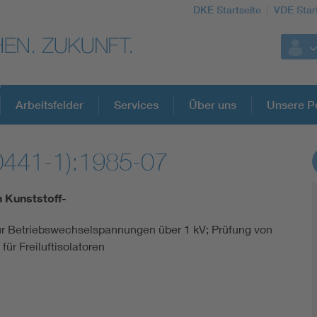
DKE Startseite
VDE Star
Arbeitsfelder
Services
Über uns
Unsere Po
0441-1):1985-07
DKE Fachinformationen im Kontext der No
 Kunststoff-
Blitzschutz: DIN EN 62305 in der Übersicht
für Betriebswechselspannungen über 1 kV; Prüfung von
für Freiluftisolatoren
Circular Economy für mehr Ressourceneffizienz
Cybersecurity in der Industrieautomatisierung