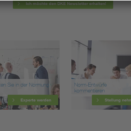
Ich möchte den DKE Newsletter erhalten!
ten Sie in der Normung
Norm-Entwürfe
kommentieren
Experte werden
Stellung neh