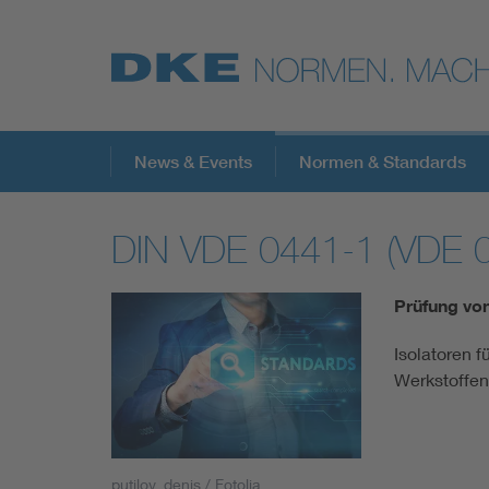
Top-Themen
News & Events
Normen & Standards
DIN VDE 0441-1 (VDE 
VDE Fokusthemen
Prüfung von
Digital Security
Isolatoren 
Werkstoffen 
Energy
Health
putilov_denis / Fotolia