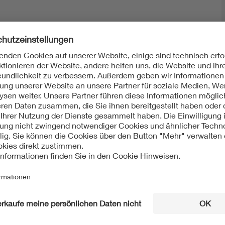
Mit unserem DKE Newsletter sind Sie immer top infor
fassen wir die wichtigsten Entwicklungen in der N
berichten wir über aktuelle Arbeitsergebnisse, Publi
informieren wir Sie bereits frühzeitig über zukünftig