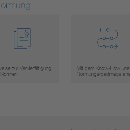
Normung
 dem Know-How unserer
Arbeitsergebnisse
mungsroadmaps ans …