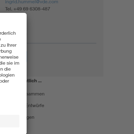
ingrid.hummel@vde.com
Tel. +49 69 6308-487
Themen
Energie
miert!
Monatlich ...
ormung kurz zusammen
kationen und Entwürfe
e Veranstaltungen