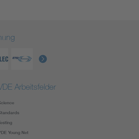
rmung
VDE Arbeitsfelder
Science
Standards
Testing
VDE Young Net