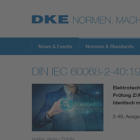
Top-Themen
News & Events
Normen & Standards
DIN IEC 60068-2-40:1
VDE Fokusthemen
Elektrotech
Digital Security
Prüfung Z/A
Identisch m
Energy
2-40, Ausg
Health
putilov_denis / Fotolia