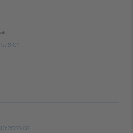
sch
1976-01
40:2000-08