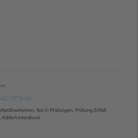
DIN VDE 0100 für sichere Elektroinstallationen
Elektrofachkraft (EFK)
sch
-40:1979-04
prüfverfahren; Teil 2: Prüfungen, Prüfung Z/AM:
, Kälte/Unterdruck