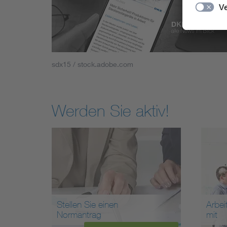
sdx15 / stock.adobe.com
Werden Sie aktiv!
Stellen Sie einen
Arbei
Normantrag
mit