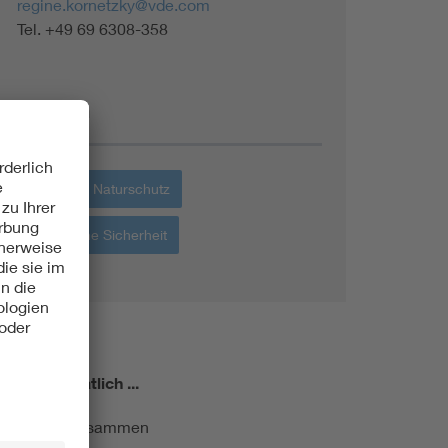
regine.kornetzky@vde.com
Tel. +49 69 6308-358
Themen
Umwelt + Naturschutz
Elektrische Sicherheit
miert!
Monatlich ...
ormung kurz zusammen