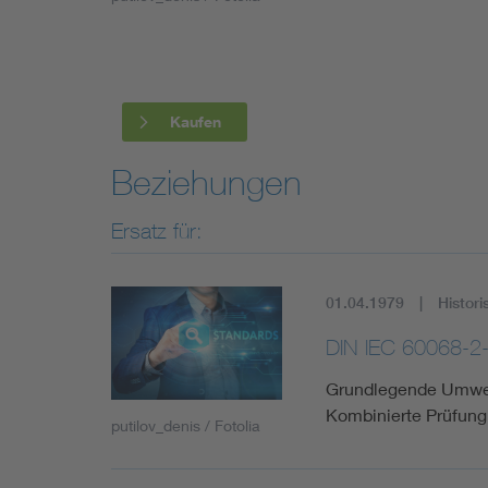
Industry
Living
Kaufen
Mobility
Beziehungen
Smart Cities
Ersatz für:
01.04.1979
Histori
DIN IEC 60068-2
Grundlegende Umwelt
Kombinierte Prüfung
putilov_denis / Fotolia