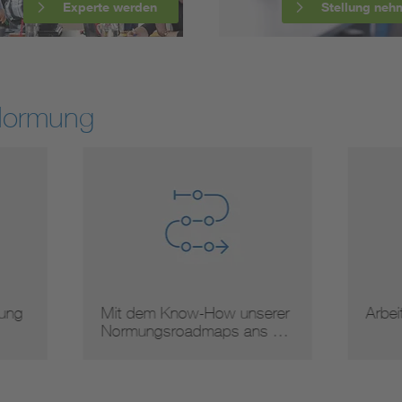
Experte werden
Stellung neh
Normung
 dem Know-How unserer
Arbeitsergebnisse
mungsroadmaps ans …