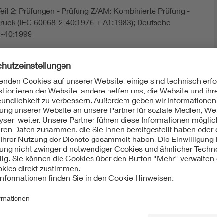
il 2: Prüfungen - Prüfung Z/AM: Kombinierte Prüfung -
tdruck (IEC 60068-2-40:1976 + A1:1983); Deutsche
-40:1999
ht:
International
IEC 60068-2-40:1976-01
Mit unserem DKE Newsletter sind Sie immer top infor
fassen wir die wichtigsten Entwicklungen in der N