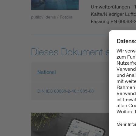
Umweltprüfungen - Te
Kälte/Niedriger Luf
putilov_denis / Fotolia
Fassung EN 60068-2
Dieses Dokument entspric
National
DIN IEC 60068-2-40:1985-08