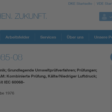
DKE Startseite
VDE Star
Arbeitsfelder
Services
Über uns
Unsere Po
985-08
DKE Fachinformationen im Kontext der No
nik; Grundlegende Umweltprüfverfahren; Prüfungen;
Blitzschutz: DIN EN 62305 in der Übersicht
M: Kombinierte Prüfung, Kälte/Niedriger Luftdruck;
it IEC 60068-
Circular Economy für mehr Ressourceneffizienz
abe 1976
Cybersecurity in der Industrieautomatisierung