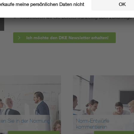
berichten wir über aktuelle Arbeitsergebnisse, Publi
informieren wir Sie bereits frühzeitig über zukünftig
Ich möchte den DKE Newsletter erhalten!
ten Sie in der Normung
Norm-Entwürfe
kommentieren