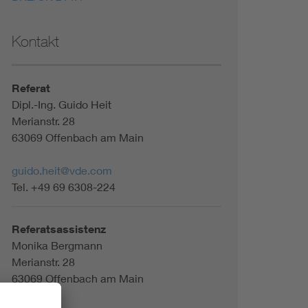
Kontakt
Referat
Dipl.-Ing. Guido Heit
Merianstr. 28
63069 Offenbach am Main
guido.heit@vde.com
Tel. +49 69 6308-224
Referatsassistenz
Monika Bergmann
Merianstr. 28
63069 Offenbach am Main