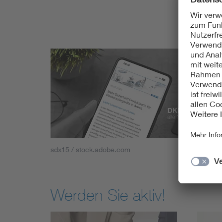
sdx15 / stock.adobe.com
Werden Sie aktiv!