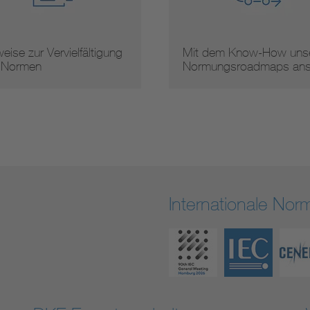
eise zur Vervielfältigung
Mit dem Know-How unse
 Normen
Normungsroadmaps an
Internationale No