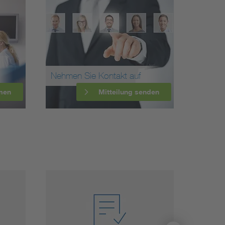
Nehmen Sie Kontakt auf
men
Mitteilung senden