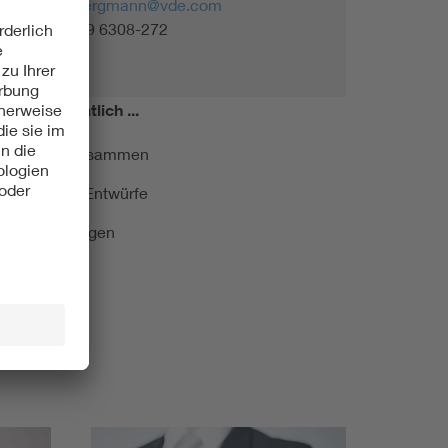
monika.bergmann@vde.com
Tel. +49 69 6308-272
miert!
Monatlich ...
ormung kurz zusammen
kationen und Entwürfe
e Veranstaltungen