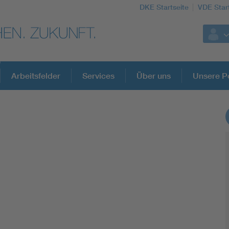
DKE Startseite
VDE Star
Arbeitsfelder
Services
Über uns
Unsere Po
DKE Fachinformationen im Kontext der No
Blitzschutz: DIN EN 62305 in der Übersicht
Circular Economy für mehr Ressourceneffizienz
Cybersecurity in der Industrieautomatisierung