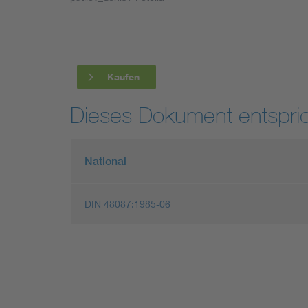
Industry
Living
Kaufen
Mobility
Dieses Dokument entspric
Smart Cities
National
DIN 48087:1985-06