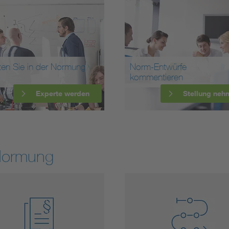
ten Sie in der Normung
Norm-Entwürfe
kommentieren
Experte werden
Stellung neh
Normung