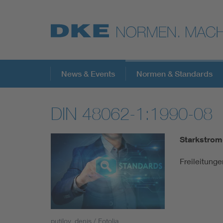
Top-Themen
News & Events
Normen & Standards
DIN 48062-1:1990-08
VDE Fokusthemen
Starkstrom
Digital Security
Freileitung
Energy
Health
putilov_denis / Fotolia