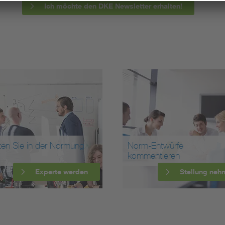
Ich möchte den DKE Newsletter erhalten!
ten Sie in der Normung
Norm-Entwürfe
kommentieren
Experte werden
Stellung neh