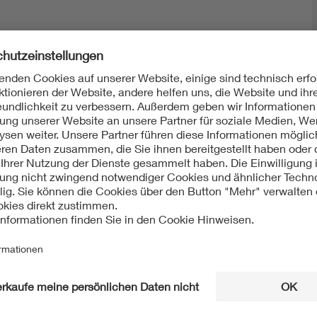
Mit unserem DKE Newsletter sind Sie immer top infor
fassen wir die wichtigsten Entwicklungen in der N
berichten wir über aktuelle Arbeitsergebnisse, Publi
informieren wir Sie bereits frühzeitig über zukünftig