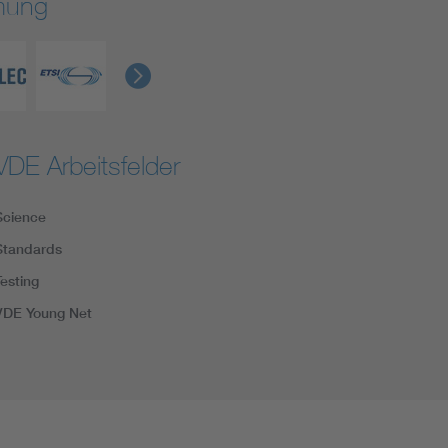
rmung
VDE Arbeitsfelder
Science
Standards
Testing
VDE Young Net