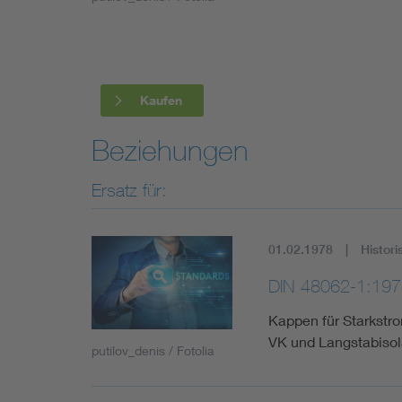
Industry
Living
Kaufen
Mobility
Beziehungen
Smart Cities
Ersatz für:
01.02.1978
Histori
DIN 48062-1:197
Kappen für Starkstro
VK und Langstabisol
putilov_denis / Fotolia