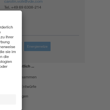
carolin.volk@vde.com
Tel. +49 69 6308-214
Themen
Energie
Energienetze
miert!
Monatlich ...
ormung kurz zusammen
kationen und Entwürfe
e Veranstaltungen