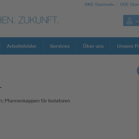
DKE Startseite
VDE Star
Arbeitsfelder
Services
Über uns
Unsere Po
DKE Fachinformationen im Kontext der No
-
Blitzschutz: DIN EN 62305 in der Übersicht
en; Pfannenkappen für Isolatoren
Circular Economy für mehr Ressourceneffizienz
Cybersecurity in der Industrieautomatisierung