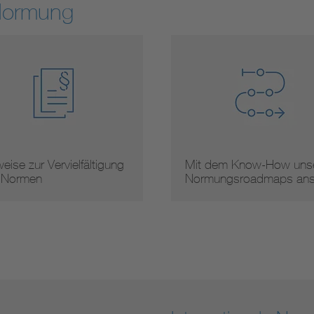
Normung
eise zur Vervielfältigung
Mit dem Know-How unse
 Normen
Normungsroadmaps an