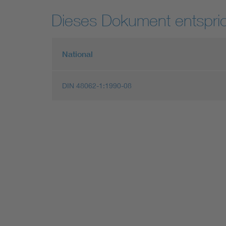
Dieses Dokument entspric
National
DIN 48062-1:1990-08