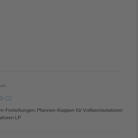
DIN VDE 0100 für sichere Elektroinstallationen
Elektrofachkraft (EFK)
sch
8-02
m-Freileitungen; Pfannen-Kappen für Vollkernisolatoren
atoren LP