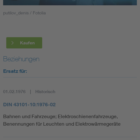
putilov_denis / Fotolia
Smart Cities
DKE Fachinformationen im Kontext der Normung
Kaufen
Blitzschutz: DIN EN 62305 in der Übersicht
Funk
Beziehungen
Circular Economy für mehr Ressourceneffizienz
Gle
Ersatz für:
Cybersecurity in der Industrieautomatisierung
Inst
01.02.1976
Historisch
DIN VDE 0100 für sichere Elektroinstallationen
Nied
DIN 43101-10:1976-02
Bahnen und Fahrzeuge; Elektroschienenfahrzeuge,
Elektrofachkraft (EFK)
Not-
Benennungen für Leuchten und Elektrowärmegeräte