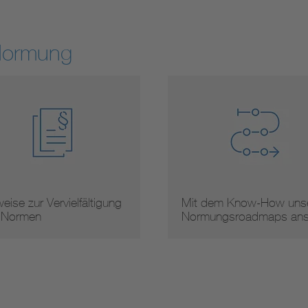
Normung
eise zur Vervielfältigung
Mit dem Know-How unse
 Normen
Normungsroadmaps an