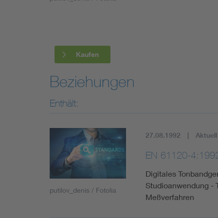
Industry
Living
Kaufen
Mobility
Beziehungen
Smart Cities
Enthält:
27.08.1992
Aktuell
EN 61120-4:199
Digitales Tonbandge
Studioanwendung - T
putilov_denis / Fotolia
Meßverfahren