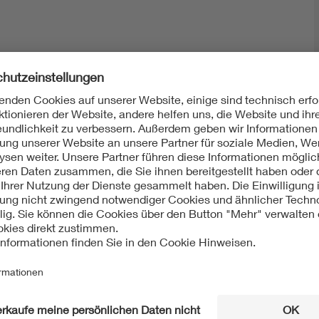
Mit unserem DKE Newsletter sind Sie immer top infor
fassen wir die wichtigsten Entwicklungen in der N
berichten wir über aktuelle Arbeitsergebnisse, Publi