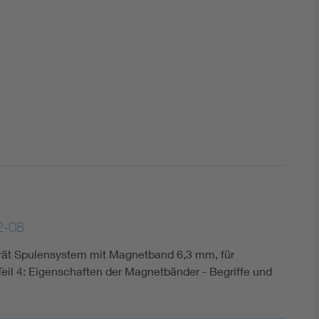
DIN VDE 0100 für sichere Elektroinstallationen
Elektrofachkraft (EFK)
2-08
rät Spulensystem mit Magnetband 6,3 mm, für
eil 4: Eigenschaften der Magnetbänder - Begriffe und