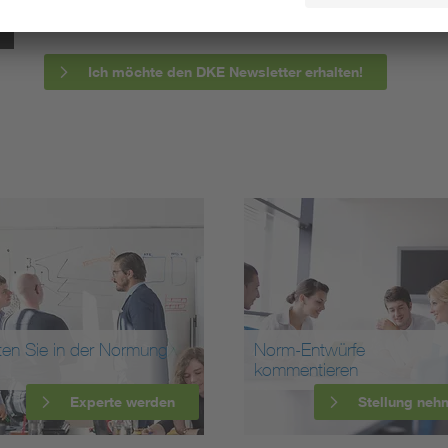
informieren wir Sie bereits frühzeitig über zukünftig
Ich möchte den DKE Newsletter erhalten!
ten Sie in der Normung
Norm-Entwürfe
kommentieren
Experte werden
Stellung neh