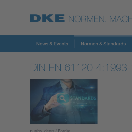
Top-Themen
News & Events
Normen & Standards
DIN EN 61120-4:1993-
VDE Fokusthemen
Digital Security
Energy
Health
putilov_denis / Fotolia