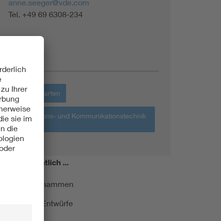
anne.seeger@vde.com
Tel. +49 69 6308-234
Themen
Haus + Garten
Informations- und Kommunikationstechnik
IKT
miert!
Monatlich ...
ormung kurz zusammen
kationen und Entwürfe