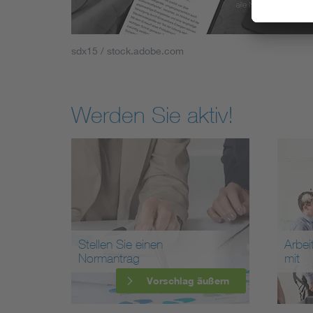
sdx15 / stock.adobe.com
Werden Sie aktiv!
Stellen Sie einen
Arbei
Normantrag
mit
Vorschlag äußern