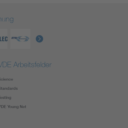
rmung
VDE Arbeitsfelder
Science
Standards
Testing
VDE Young Net