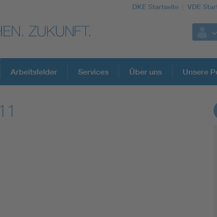
DKE Startseite
VDE Star
Arbeitsfelder
Services
Über uns
Unsere Po
11
DKE Fachinformationen im Kontext der No
Blitzschutz: DIN EN 62305 in der Übersicht
Circular Economy für mehr Ressourceneffizienz
Cybersecurity in der Industrieautomatisierung