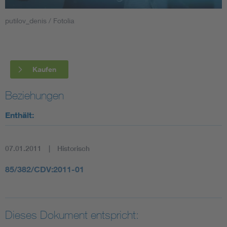
putilov_denis / Fotolia
Smart Cities
DKE Fachinformationen im Kontext der Normung
Kaufen
Blitzschutz: DIN EN 62305 in der Übersicht
Funk
Beziehungen
Circular Economy für mehr Ressourceneffizienz
Gle
Enthält:
Cybersecurity in der Industrieautomatisierung
Inst
07.01.2011
Historisch
DIN VDE 0100 für sichere Elektroinstallationen
Nied
85/382/CDV:2011-01
Elektrofachkraft (EFK)
Not-
Dieses Dokument entspricht: