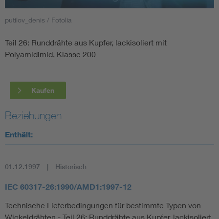
putilov_denis / Fotolia
Smart Cities
Teil 26: Runddrähte aus Kupfer, lackisoliert mit
DKE Fachinformationen im Kontext der Normung
Polyamidimid, Klasse 200
Blitzschutz: DIN EN 62305 in der Übersicht
Funk
Kaufen
Circular Economy für mehr Ressourceneffizienz
Gle
Beziehungen
Cybersecurity in der Industrieautomatisierung
Inst
Enthält:
DIN VDE 0100 für sichere Elektroinstallationen
Nied
01.12.1997
Historisch
Elektrofachkraft (EFK)
Not-
IEC 60317-26:1990/AMD1:1997-12
Technische Lieferbedingungen für bestimmte Typen von
Wickeldrähten - Teil 26: Runddrähte aus Kupfer, lackisoliert