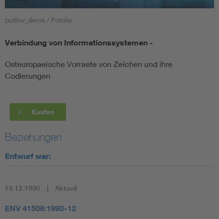
putilov_denis / Fotolia
Smart Cities
Verbindung von Informationssystemen -
DKE Fachinformationen im Kontext der Normung
Osteuropaeische Vorraete von Zeichen und ihre
Blitzschutz: DIN EN 62305 in der Übersicht
Funk
Codierungen
Circular Economy für mehr Ressourceneffizienz
Gle
Kaufen
Cybersecurity in der Industrieautomatisierung
Inst
Beziehungen
Entwurf war:
DIN VDE 0100 für sichere Elektroinstallationen
Nied
Elektrofachkraft (EFK)
Not-
19.12.1990
Aktuell
ENV 41508:1990-12