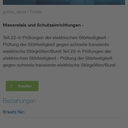
putilov_denis / Fotolia
Smart Cities
Messrelais und Schutzeinrichtungen -
DKE Fachinformationen im Kontext der Normung
Teil 22-4: Prüfungen der elektrischen Störfestigkeit -
Blitzschutz: DIN EN 62305 in der Übersicht
Funk
Prüfung der Störfestigkeit gegen schnelle transiente
elektrische Störgrößen/Burst Teil 22-4: Prüfungen der
elektrischen Störfestigkeit - Prüfung der Störfestigkeit
Circular Economy für mehr Ressourceneffizienz
Gle
gegen schnelle transiente elektrische Störgrößen/Burst
Cybersecurity in der Industrieautomatisierung
Inst
Kaufen
DIN VDE 0100 für sichere Elektroinstallationen
Nied
Beziehungen
Elektrofachkraft (EFK)
Not-
Ersatz für: