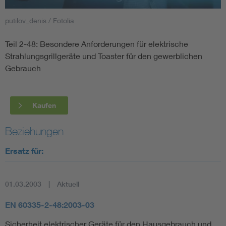
putilov_denis / Fotolia
Smart Cities
Teil 2-48: Besondere Anforderungen für elektrische
DKE Fachinformationen im Kontext der Normung
Strahlungsgrillgeräte und Toaster für den gewerblichen
Gebrauch
Blitzschutz: DIN EN 62305 in der Übersicht
Funk
Circular Economy für mehr Ressourceneffizienz
Gle
Kaufen
Beziehungen
Cybersecurity in der Industrieautomatisierung
Inst
Ersatz für:
DIN VDE 0100 für sichere Elektroinstallationen
Nied
01.03.2003
Aktuell
Elektrofachkraft (EFK)
Not-
EN 60335-2-48:2003-03
Sicherheit elektrischer Geräte für den Hausgebrauch und