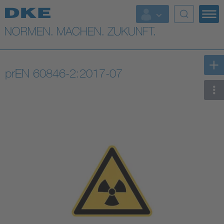
Top-Themen
VDE Fokusthemen
prEN 60846-2:2017-07
Digital Security
Energy
Health
Industry
Living
Mobility