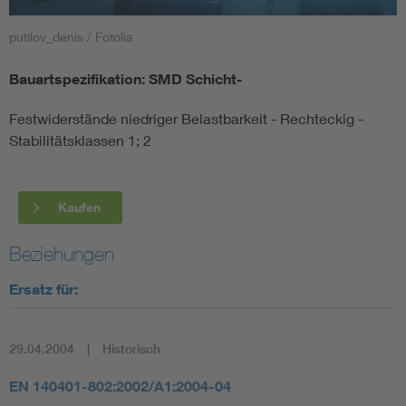
putilov_denis / Fotolia
Smart Cities
Bauartspezifikation: SMD Schicht-
DKE Fachinformationen im Kontext der Normung
Festwiderstände niedriger Belastbarkeit - Rechteckig -
Blitzschutz: DIN EN 62305 in der Übersicht
Funk
Stabilitätsklassen 1; 2
Circular Economy für mehr Ressourceneffizienz
Gle
Kaufen
Cybersecurity in der Industrieautomatisierung
Inst
Beziehungen
Ersatz für:
DIN VDE 0100 für sichere Elektroinstallationen
Nied
Elektrofachkraft (EFK)
Not-
29.04.2004
Historisch
EN 140401-802:2002/A1:2004-04