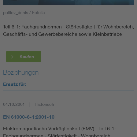
putilov_denis / Fotolia
Smart Cities
Teil 6-1: Fachgrundnormen - Störfestigkeit für Wohnbereich,
DKE Fachinformationen im Kontext der Normung
Geschäfts- und Gewerbebereiche sowie Kleinbetriebe
Blitzschutz: DIN EN 62305 in der Übersicht
Funk
Kaufen
Circular Economy für mehr Ressourceneffizienz
Gle
Beziehungen
Cybersecurity in der Industrieautomatisierung
Inst
Ersatz für:
DIN VDE 0100 für sichere Elektroinstallationen
Nied
04.10.2001
Historisch
Elektrofachkraft (EFK)
Not-
EN 61000-6-1:2001-10
Elektromagnetische Verträglichkeit (EMV) - Teil 6-1:
Fachgrundnormen - Störfestigkeit - Wohnbereich,