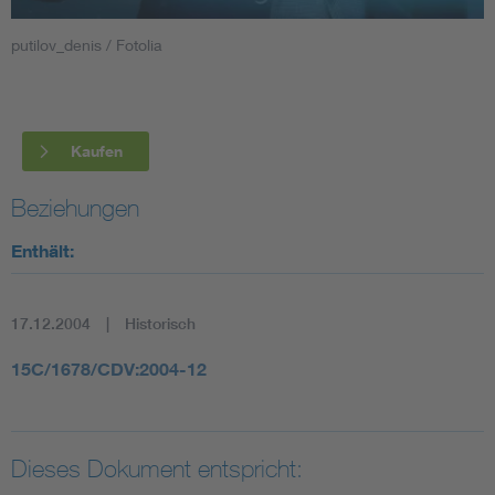
putilov_denis / Fotolia
Smart Cities
DKE Fachinformationen im Kontext der Normung
Kaufen
Blitzschutz: DIN EN 62305 in der Übersicht
Funk
Beziehungen
Circular Economy für mehr Ressourceneffizienz
Gle
Enthält:
Cybersecurity in der Industrieautomatisierung
Inst
17.12.2004
Historisch
DIN VDE 0100 für sichere Elektroinstallationen
Nied
15C/1678/CDV:2004-12
Elektrofachkraft (EFK)
Not-
Dieses Dokument entspricht: