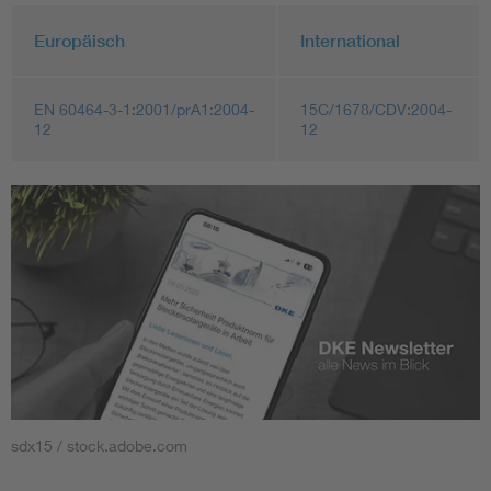
Europäisch
International
EN 60464-3-1:2001/prA1:2004-
15C/1678/CDV:2004-
12
12
sdx15 / stock.adobe.com