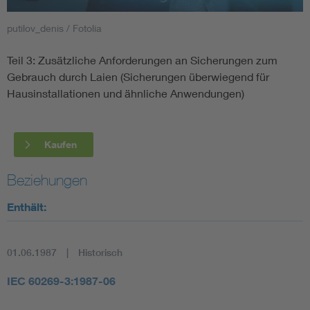
putilov_denis / Fotolia
Smart Cities
Teil 3: Zusätzliche Anforderungen an Sicherungen zum
DKE Fachinformationen im Kontext der Normung
Gebrauch durch Laien (Sicherungen überwiegend für
Hausinstallationen und ähnliche Anwendungen)
Blitzschutz: DIN EN 62305 in der Übersicht
Funk
Circular Economy für mehr Ressourceneffizienz
Gle
Kaufen
Beziehungen
Cybersecurity in der Industrieautomatisierung
Inst
Enthält:
DIN VDE 0100 für sichere Elektroinstallationen
Nied
01.06.1987
Historisch
Elektrofachkraft (EFK)
Not-
IEC 60269-3:1987-06