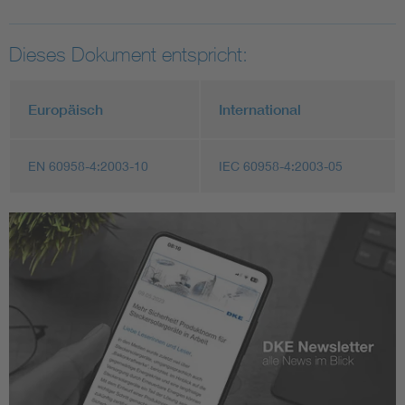
Dieses Dokument entspricht:
Europäisch
International
EN 60958-4:2003-10
IEC 60958-4:2003-05