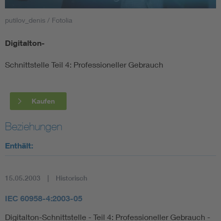
putilov_denis / Fotolia
Smart Cities
Digitalton-
DKE Fachinformationen im Kontext der Normung
Schnittstelle Teil 4: Professioneller Gebrauch
Blitzschutz: DIN EN 62305 in der Übersicht
Funk
Circular Economy für mehr Ressourceneffizienz
Gle
Kaufen
Beziehungen
Cybersecurity in der Industrieautomatisierung
Inst
Enthält:
DIN VDE 0100 für sichere Elektroinstallationen
Nied
15.05.2003
Historisch
Elektrofachkraft (EFK)
Not-
IEC 60958-4:2003-05
Digitalton-Schnittstelle - Teil 4: Professioneller Gebrauch -