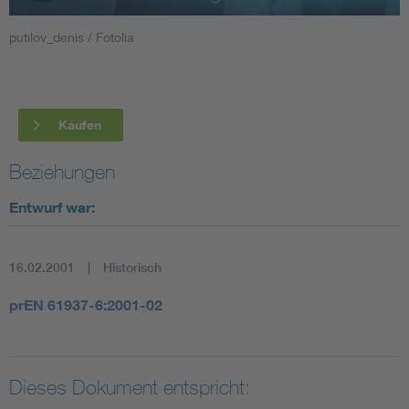
putilov_denis / Fotolia
Smart Cities
DKE Fachinformationen im Kontext der Normung
Kaufen
Blitzschutz: DIN EN 62305 in der Übersicht
Funk
Beziehungen
Circular Economy für mehr Ressourceneffizienz
Gle
Entwurf war:
Cybersecurity in der Industrieautomatisierung
Inst
16.02.2001
Historisch
DIN VDE 0100 für sichere Elektroinstallationen
Nied
prEN 61937-6:2001-02
Elektrofachkraft (EFK)
Not-
Dieses Dokument entspricht: