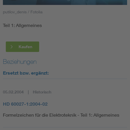
putilov_denis / Fotolia
Smart Cities
Teil 1: Allgemeines
DKE Fachinformationen im Kontext der Normung
Blitzschutz: DIN EN 62305 in der Übersicht
Funk
Kaufen
Circular Economy für mehr Ressourceneffizienz
Gle
Beziehungen
Ersetzt bzw. ergänzt:
Cybersecurity in der Industrieautomatisierung
Inst
05.02.2004
Historisch
DIN VDE 0100 für sichere Elektroinstallationen
Nied
HD 60027-1:2004-02
Elektrofachkraft (EFK)
Not-
Formelzeichen für die Elektroteknik - Teil 1: Allgemeines