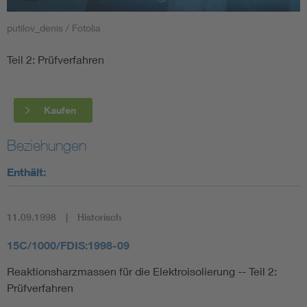
putilov_denis / Fotolia
Smart Cities
Teil 2: Prüfverfahren
DKE Fachinformationen im Kontext der Normung
Blitzschutz: DIN EN 62305 in der Übersicht
Funk
Kaufen
Circular Economy für mehr Ressourceneffizienz
Gle
Beziehungen
Enthält:
Cybersecurity in der Industrieautomatisierung
Inst
11.09.1998
Historisch
DIN VDE 0100 für sichere Elektroinstallationen
Nied
15C/1000/FDIS:1998-09
Elektrofachkraft (EFK)
Not-
Reaktionsharzmassen für die Elektroisolierung -- Teil 2:
Prüfverfahren