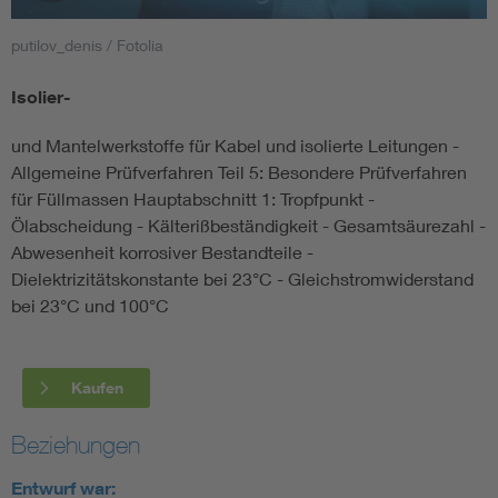
putilov_denis / Fotolia
Smart Cities
Isolier-
DKE Fachinformationen im Kontext der Normung
und Mantelwerkstoffe für Kabel und isolierte Leitungen -
Blitzschutz: DIN EN 62305 in der Übersicht
Funk
Allgemeine Prüfverfahren Teil 5: Besondere Prüfverfahren
für Füllmassen Hauptabschnitt 1: Tropfpunkt -
Ölabscheidung - Kälterißbeständigkeit - Gesamtsäurezahl -
Circular Economy für mehr Ressourceneffizienz
Gle
Abwesenheit korrosiver Bestandteile -
Dielektrizitätskonstante bei 23°C - Gleichstromwiderstand
Cybersecurity in der Industrieautomatisierung
Inst
bei 23°C und 100°C
DIN VDE 0100 für sichere Elektroinstallationen
Nied
Kaufen
Elektrofachkraft (EFK)
Not-
Beziehungen
Entwurf war: