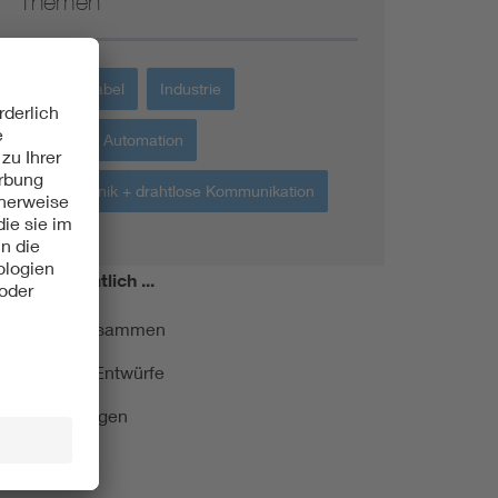
Themen
Energiekabel
Industrie
Robotik + Automation
Funktechnik + drahtlose Kommunikation
miert!
Monatlich ...
ormung kurz zusammen
kationen und Entwürfe
e Veranstaltungen