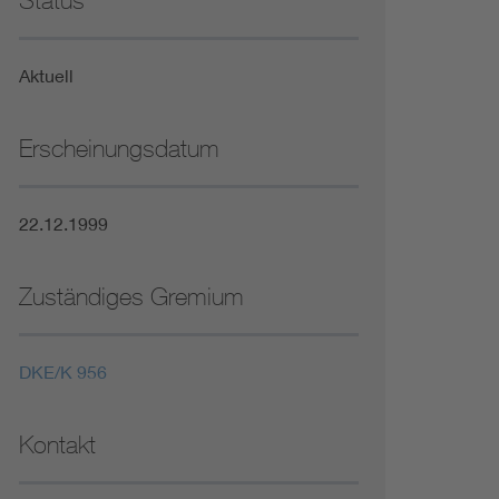
Status
Niederspannungsrichtlinie
Aktuell
Not- und Sicherheitsbeleuchtung
Erscheinungsdatum
22.12.1999
Zuständiges Gremium
DKE/K 956
Kontakt