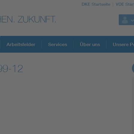
DKE Startseite
VDE Star
Arbeitsfelder
Services
Über uns
Unsere Po
99-12
DKE Fachinformationen im Kontext der No
Blitzschutz: DIN EN 62305 in der Übersicht
Circular Economy für mehr Ressourceneffizienz
Cybersecurity in der Industrieautomatisierung