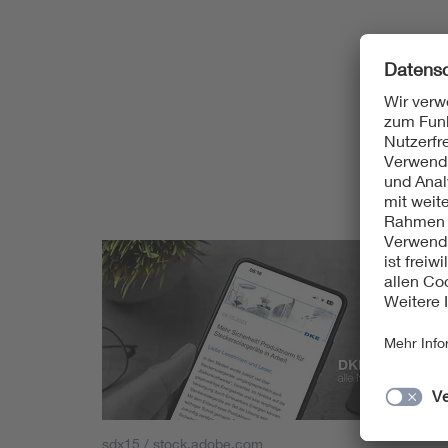
sdx15 / stock.adobe.com