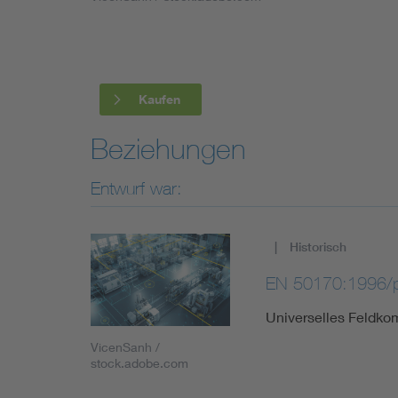
Industry
Living
Kaufen
Mobility
Beziehungen
Smart Cities
Entwurf war:
Historisch
EN 50170:1996/
Universelles Feldk
VicenSanh /
stock.adobe.com