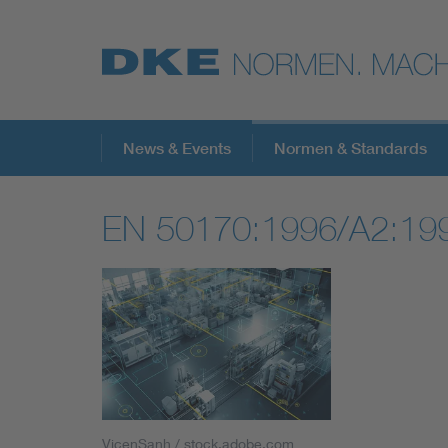
Top-Themen
News & Events
Normen & Standards
EN 50170:1996/A2:19
VDE Fokusthemen
Digital Security
Energy
Health
VicenSanh / stock.adobe.com