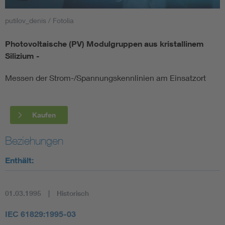
putilov_denis / Fotolia
Smart Cities
Photovoltaische (PV) Modulgruppen aus kristallinem
DKE Fachinformationen im Kontext der Normung
Silizium -
Blitzschutz: DIN EN 62305 in der Übersicht
Funk
Messen der Strom-/Spannungskennlinien am Einsatzort
Circular Economy für mehr Ressourceneffizienz
Gle
Kaufen
Cybersecurity in der Industrieautomatisierung
Inst
Beziehungen
Enthält:
DIN VDE 0100 für sichere Elektroinstallationen
Nied
Elektrofachkraft (EFK)
Not-
01.03.1995
Historisch
IEC 61829:1995-03