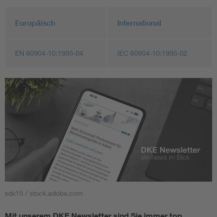
Europäisch
International
EN 60904-10:1998-04
IEC 60904-10:1998-02
sdx15 / stock.adobe.com
Mit unserem DKE Newsletter sind Sie immer top