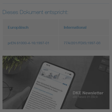
Dieses Dokument entspricht:
Europäisch
International
prEN 61000-4-16:1997-01
77A/201/FDIS:1997-08