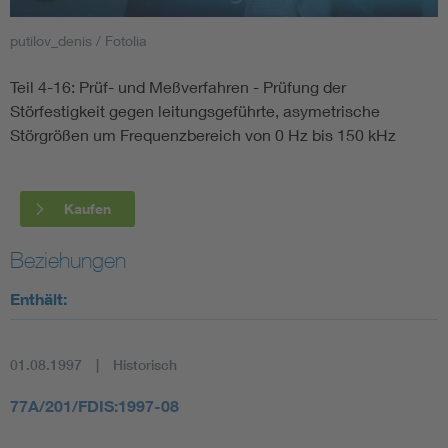
putilov_denis / Fotolia
Smart Cities
Teil 4-16: Prüf- und Meßverfahren - Prüfung der
DKE Fachinformationen im Kontext der Normung
Störfestigkeit gegen leitungsgeführte, asymetrische
Störgrößen um Frequenzbereich von 0 Hz bis 150 kHz
Blitzschutz: DIN EN 62305 in der Übersicht
Funk
Circular Economy für mehr Ressourceneffizienz
Gle
Kaufen
Beziehungen
Cybersecurity in der Industrieautomatisierung
Inst
Enthält:
DIN VDE 0100 für sichere Elektroinstallationen
Nied
01.08.1997
Historisch
Elektrofachkraft (EFK)
Not-
77A/201/FDIS:1997-08