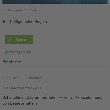
putilov_denis / Fotolia
Smart Cities
Teil 1: Allgemeine Regeln
DKE Fachinformationen im Kontext der Normung
Blitzschutz: DIN EN 62305 in der Übersicht
Funk
Kaufen
Circular Economy für mehr Ressourceneffizienz
Gle
Beziehungen
Ersatz für:
Cybersecurity in der Industrieautomatisierung
Inst
30.09.1977
Historisch
DIN VDE 0100 für sichere Elektroinstallationen
Nied
HD 246.2 S1:1977-09
Elektrofachkraft (EFK)
Not-
Schaltpläne, Diagramme, Tafeln -- Teil 2: Kennzeichnung
von Betriebsmitteln