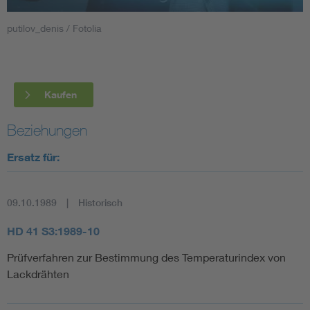
putilov_denis / Fotolia
Smart Cities
DKE Fachinformationen im Kontext der Normung
Kaufen
Blitzschutz: DIN EN 62305 in der Übersicht
Funk
Beziehungen
Circular Economy für mehr Ressourceneffizienz
Gle
Ersatz für:
Cybersecurity in der Industrieautomatisierung
Inst
09.10.1989
Historisch
DIN VDE 0100 für sichere Elektroinstallationen
Nied
HD 41 S3:1989-10
Prüfverfahren zur Bestimmung des Temperaturindex von
Elektrofachkraft (EFK)
Not-
Lackdrähten