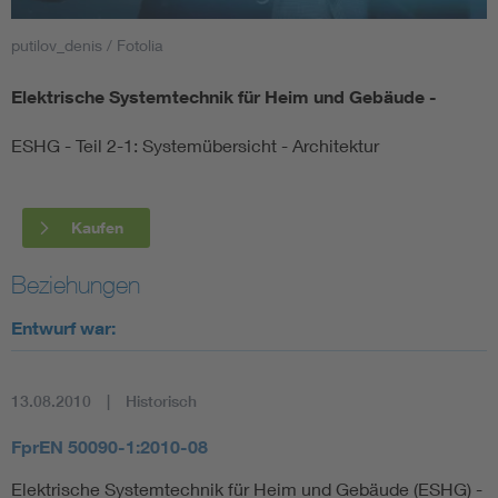
putilov_denis / Fotolia
Smart Cities
Elektrische Systemtechnik für Heim und Gebäude -
DKE Fachinformationen im Kontext der Normung
ESHG - Teil 2-1: Systemübersicht - Architektur
Blitzschutz: DIN EN 62305 in der Übersicht
Funk
Circular Economy für mehr Ressourceneffizienz
Gle
Kaufen
Beziehungen
Cybersecurity in der Industrieautomatisierung
Inst
Entwurf war:
DIN VDE 0100 für sichere Elektroinstallationen
Nied
13.08.2010
Historisch
Elektrofachkraft (EFK)
Not-
FprEN 50090-1:2010-08
Elektrische Systemtechnik für Heim und Gebäude (ESHG) -