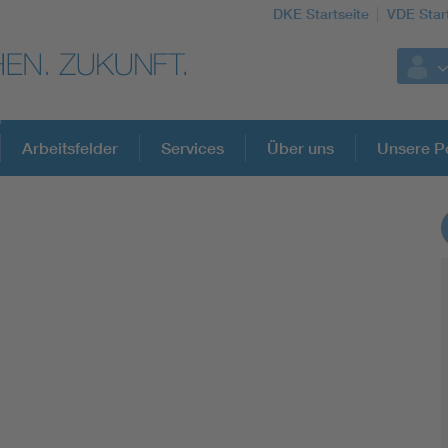
DKE Startseite
VDE Star
Arbeitsfelder
Services
Über uns
Unsere Po
DKE Fachinformationen im Kontext der No
Blitzschutz: DIN EN 62305 in der Übersicht
Circular Economy für mehr Ressourceneffizienz
Cybersecurity in der Industrieautomatisierung