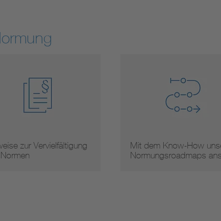
Normung
eise zur Vervielfältigung
Mit dem Know-How unse
 Normen
Normungsroadmaps an