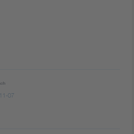
DIN VDE 0100 für sichere Elektroinstallationen
Elektrofachkraft (EFK)
sch
11-07