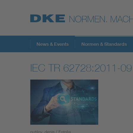
Top-Themen
News & Events
Normen & Standards
IEC TR 62728:2011-09
VDE Fokusthemen
Digital Security
Energy
Health
putilov_denis / Fotolia