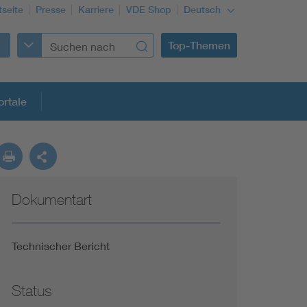
tseite
Presse
Karriere
VDE Shop
Deutsch
Top-Themen
rtale
rmung
Dokumentart
Funktionale Sicherheit schützt den Menschen
Gleichstromanwendungen im Wachstum
Technischer Bericht
Installation und Betrieb von Mini-PV-Anlagen
Status