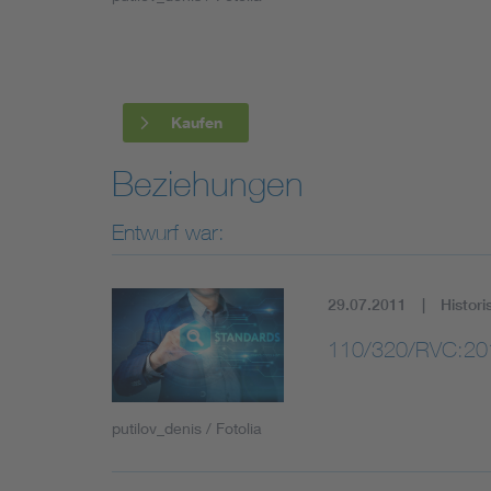
Industry
Living
Kaufen
Mobility
Beziehungen
Smart Cities
Entwurf war:
29.07.2011
Histori
110/320/RVC:20
putilov_denis / Fotolia