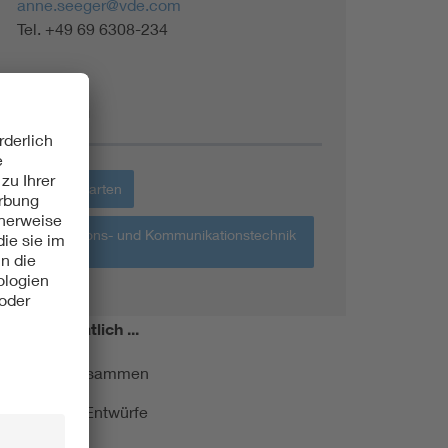
anne.seeger@vde.com
Tel. +49 69 6308-234
Themen
Haus + Garten
Informations- und Kommunikationstechnik
IKT
miert!
Monatlich ...
ormung kurz zusammen
kationen und Entwürfe