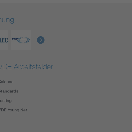
rmung
VDE Arbeitsfelder
Science
Standards
Testing
VDE Young Net