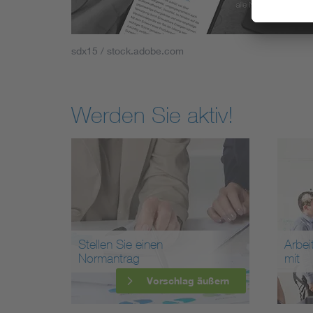
sdx15 / stock.adobe.com
Werden Sie aktiv!
Stellen Sie einen
Arbei
Normantrag
mit
Vorschlag äußern