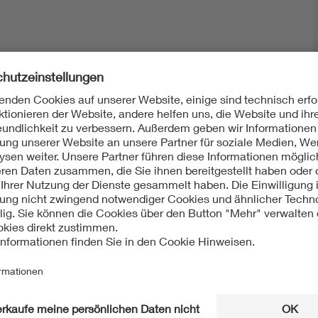
Mit unserem DKE Newsletter sind Sie immer top infor
fassen wir die wichtigsten Entwicklungen in der N
berichten wir über aktuelle Arbeitsergebnisse, Publi