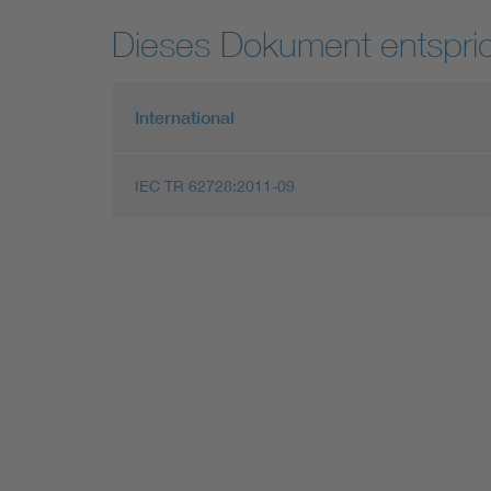
Dieses Dokument entspric
International
IEC TR 62728:2011-09