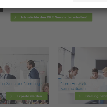
informieren wir Sie bereits frühzeitig über zukünftig
Ich möchte den DKE Newsletter erhalten!
ten Sie in der Normung
Norm-Entwürfe
kommentieren
Experte werden
Stellung neh