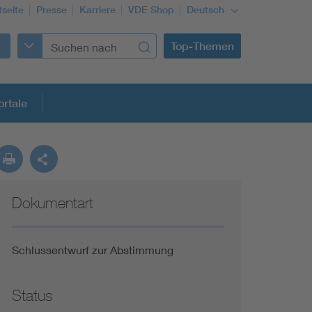
tseite
Presse
Karriere
VDE Shop
Deutsch
Top-Themen
rtale
rmung
Dokumentart
Funktionale Sicherheit schützt den Menschen
Gleichstromanwendungen im Wachstum
Schlussentwurf zur Abstimmung
Installation und Betrieb von Mini-PV-Anlagen
Status