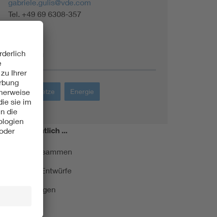
gabriele.gulis@vde.com
Tel. +49 69 6308-357
Themen
Energienetze
Energie
miert!
Monatlich ...
ormung kurz zusammen
kationen und Entwürfe
e Veranstaltungen