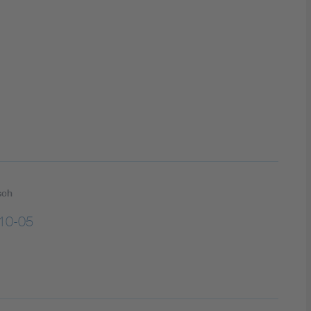
DIN VDE 0100 für sichere Elektroinstallationen
Elektrofachkraft (EFK)
sch
10-05