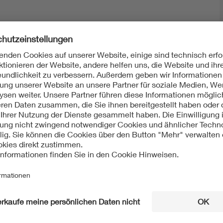
Mit unserem DKE Newsletter sind Sie immer top infor
fassen wir die wichtigsten Entwicklungen in der N
berichten wir über aktuelle Arbeitsergebnisse, Publi
informieren wir Sie bereits frühzeitig über zukünftig