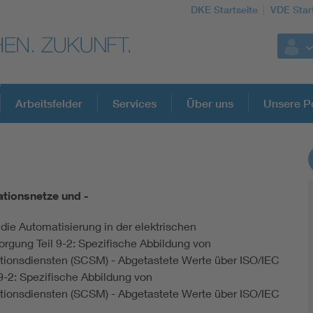
DKE Startseite
VDE Star
Arbeitsfelder
Services
Über uns
Unsere Po
DKE Fachinformationen im Kontext der No
ionsnetze und -
Blitzschutz: DIN EN 62305 in der Übersicht
die Automatisierung in der elektrischen
orgung Teil 9-2: Spezifische Abbildung von
Circular Economy für mehr Ressourceneffizienz
onsdiensten (SCSM) - Abgetastete Werte über ISO/IEC
 9-2: Spezifische Abbildung von
Cybersecurity in der Industrieautomatisierung
onsdiensten (SCSM) - Abgetastete Werte über ISO/IEC