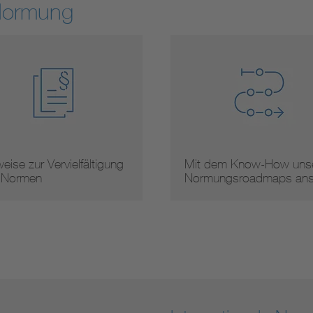
Normung
eise zur Vervielfältigung
Mit dem Know-How unse
 Normen
Normungsroadmaps an