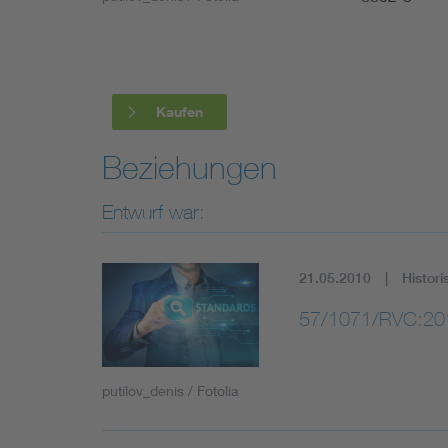
Industry
Living
Kaufen
Mobility
Beziehungen
Smart Cities
Entwurf war:
21.05.2010
Histori
57/1071/RVC:20
putilov_denis / Fotolia