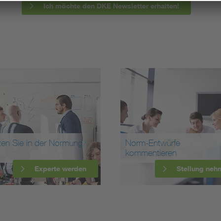
Ich möchte den DKE Newsletter erhalten!
ten Sie in der Normung
Norm-Entwürfe
kommentieren
Experte werden
Stellung neh