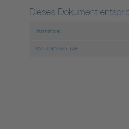
Dieses Dokument entspric
International
57/1133/FDIS:2011-05