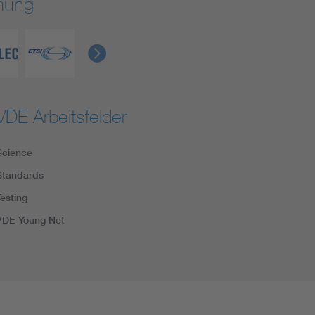
rmung
VDE Arbeitsfelder
Science
Standards
Testing
VDE Young Net