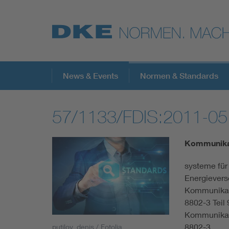
Top-Themen
News & Events
Normen & Standards
57/1133/FDIS:2011-05
VDE Fokusthemen
Kommunikat
Digital Security
systeme für 
Energievers
Energy
Kommunikati
8802-3 Teil
Health
Kommunikati
8802-3
putilov_denis / Fotolia