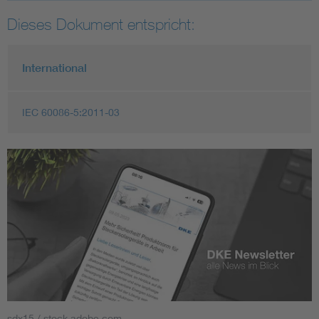
Dieses Dokument entspricht:
International
IEC 60086-5:2011-03
sdx15 / stock.adobe.com