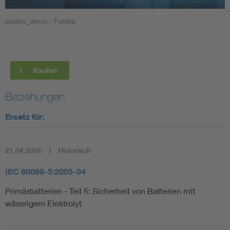
putilov_denis / Fotolia
Smart Cities
DKE Fachinformationen im Kontext der Normung
Kaufen
Blitzschutz: DIN EN 62305 in der Übersicht
Funk
Beziehungen
Circular Economy für mehr Ressourceneffizienz
Gle
Ersatz für:
Cybersecurity in der Industrieautomatisierung
Inst
21.04.2005
Historisch
DIN VDE 0100 für sichere Elektroinstallationen
Nied
IEC 60086-5:2005-04
Primärbatterien - Teil 5: Sicherheit von Batterien mit
Elektrofachkraft (EFK)
Not-
wässrigem Elektrolyt